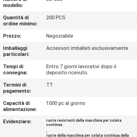
modello:
CONTROLLO
Quantità di
200 PCS
ordine minimo:
DELLA
QUALITÀ
Prezzo:
Negoziabile
Imballaggi
Accessori imballati esclusivamente
CONTATTACI
particolari:
Tempi di
Entro 7 giorni lavorativi dopo il
consegna:
deposito ricevuto.
CHIEDI UN
PREVENTIVO
Termini di
TT
pagamento:
MAPPA
Capacità di
1000 pc al giorno
alimentazione:
DEL
Evidenziare:
ruote resistenti della macchina per colata
SITO
continua
,
ruote della macchina per colata continua della