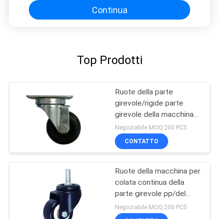
Continua
Top Prodotti
Ruote della parte
girevole/rigide parte
girevole della macchina
per colata continua
Negoziabile MOQ:200 PCS
CONTATTO
Ruote della macchina per
colata continua della
parte girevole pp/del
PVC
Negoziabile MOQ:200 PCS