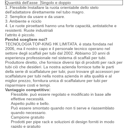
Quantità dell'asse
Singolo e doppio
1..Flessibile:
Installare la ruota orientabile dello stelo
dell'adattatore direttamente nel tubo magro.
2. Semplice da usare e da usare.
3. Ambiente e riciclo
4. Le ruote piroettanti hanno una forte capacità, antistatiche e
resistenti. Ruote industriali
l'attrito è piccolo.
Perché scegliere noi?
TECNOLOGIA TOP-KING HK LIMITATA. è stata fondata nel
2006, ma il nostro capo e il personale tecnico operano nel
settore degli scaffali per tubi dal 2002. Abbiamo 10 anni di
esperienza professionale nel sistema di scaffali per tubi.
Produttore diretto, che fornisce diversi tipi di prodotti per rack per
tubi ciò che desideri. La nostra azienda fornisce tutte le parti
della serie di scaffalature per tubi, puoi trovare gli accessori per
scaffalature per tubi nella nostra azienda in alta qualità e al
miglior prezzo, fornitura unica di scaffalature per tubi per
risparmiare costi e tempi.
Vantaggio competitivo:
Flessibile. può essere regolato e modificato in base alle
effettive necessità.
Aspetto pulito e bello.
Può essere smontato quando non ti serve e riassemblato
quando necessario.
Campione gratuito
Prodotti per pipe rack e soluzioni di design forniti in modo
rapido e gratuito