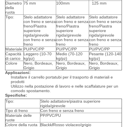
Diametro
75 mm
100mm
125 mm
della
ruota
Tipo:
Stelo adattatore
Stelo adattatore
Stelo adattatore
con freno e senza
con freno e senza
con freno e senza
freno/Piastra
freno/Piastra
freno/Piastra
superiore
superiore
superiore
rigida/girevole
rigida/girevole
rigida/girevole
con freno e senza
con freno e senza
con freno e senza
freno
freno
freno
Materiale:
PU/PVC/PP
PU/PVC/PP
PU/PVC/PP
Capacità
Leggero (10-70
Medio (70-120
Pesante (120-140
di carico
kg/pz)
kg/pz)
kg/pz)
Colore
Nero, Bordeaux,
Nero, Bordeaux,
Nero, Bordeaux,
Grigio
Grigio
Grigio
Applicazioni:
Installare il carrello portatubi per il trasporto di materiali e
prodotti
Utilizzo nella postazione di lavoro e nelle scaffalature per un
comodo spostamento.
Specifiche:
Tipo:
Stelo adattatore/piastra superiore
rigida/girevole
Tipo di freno
Con freno e senza freno
Materiale delle
PP/PVC/PU
ruote
Colore della ruota
Blackk
/
Rosso violaceo/grigio