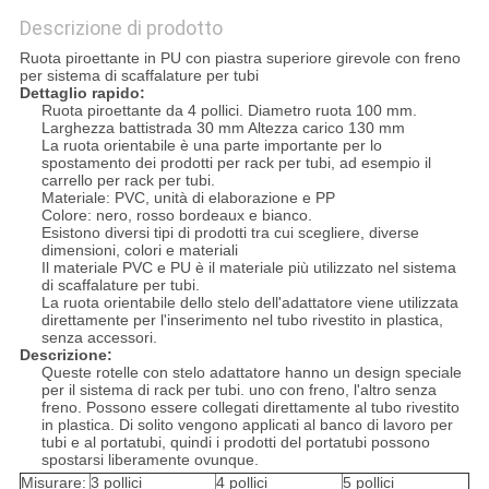
Descrizione di prodotto
Ruota piroettante in PU con piastra superiore girevole con freno
per sistema di scaffalature per tubi
Dettaglio rapido:
Ruota piroettante da 4 pollici. Diametro ruota 100 mm.
Larghezza battistrada 30 mm Altezza carico 130 mm
La ruota orientabile è una parte importante per lo
spostamento dei prodotti per rack per tubi, ad esempio il
carrello per rack per tubi.
Materiale: PVC, unità di elaborazione e PP
Colore: nero, rosso bordeaux e bianco.
Esistono diversi tipi di prodotti tra cui scegliere, diverse
dimensioni, colori e materiali
Il materiale PVC e PU è il materiale più utilizzato nel sistema
di scaffalature per tubi.
La ruota orientabile dello stelo dell'adattatore viene utilizzata
direttamente per l'inserimento nel tubo rivestito in plastica,
senza accessori.
Descrizione:
Queste rotelle con stelo adattatore hanno un design speciale
per il sistema di rack per tubi. uno con freno, l'altro senza
freno. Possono essere collegati direttamente al tubo rivestito
in plastica. Di solito vengono applicati al banco di lavoro per
tubi e al portatubi, quindi i prodotti del portatubi possono
spostarsi liberamente ovunque.
Misurare:
3 pollici
4 pollici
5 pollici