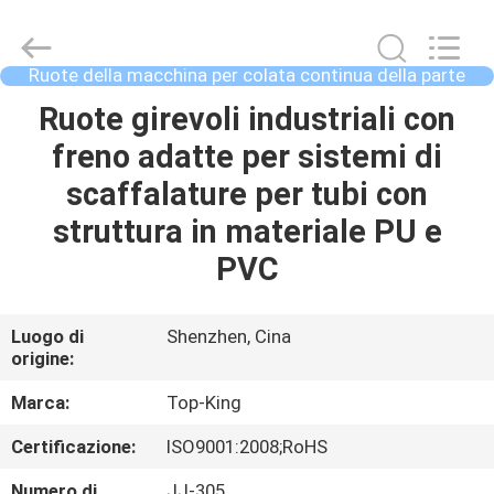
2026
Shenzhen
Jingji
Technology
Co.,
Ruote della macchina per colata continua della parte
Ltd..
girevole
All
CASA.
Ruote girevoli industriali con
Rights
Reserved.
freno adatte per sistemi di
PRODOTTI
scaffalature per tubi con
struttura in materiale PU e
SU
PVC
DI
NOI
Luogo di
Shenzhen, Cina
origine:
VISITA
Marca:
Top-King
ALLA
Certificazione:
ISO9001:2008;RoHS
FABBRICA
Numero di
JJ-305