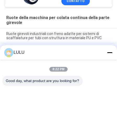
CONTATTO
Ruote della macchina per colata continua della parte
girevole
Ruote girevoli industriali con freno adatte per sistemi di
scaffalature per tubi con struttura in materiale PU e PVC
Il fiore del nero del PVC ha riparato l'etilene materiale del
LULU
poliuretano del PVC di qualità della macchina per colata
continua
3" 4" 5" macchine per colata continua resistenti della parte
8:22 PM
girevole dell'unità di elaborazione del piatto rigido per il
sistema di tormento
Good day, what product are you looking for?
Categorie popolari
Tutti
Connettori Del Tubo 
Giunti Di Tubo Del 
Del Metallo
Metallo