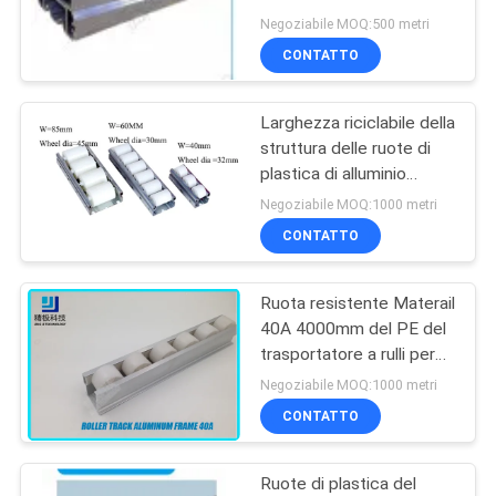
4000mm/Antivari 50A
POLITICA
Negoziabile MOQ:500 metri
CONTATTO
SULLA
53
PRIVACY
Connettori del tubo
Larghezza riciclabile della
struttura delle ruote di
del cromo
plastica di alluminio
60mm della pista con i
Negoziabile MOQ:1000 metri
rulli 60-A del PE
CONTATTO
Ruota resistente Materail
20
40A 4000mm del PE del
Giunti di tubo di
trasportatore a rulli per
Antivari di lunghezza
Negoziabile MOQ:1000 metri
plastica
standard
CONTATTO
Ruote di plastica del