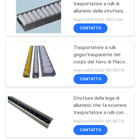
trasportatore a rulli di
alluminio della struttura
36
riciclabili con i rulli 60-B
Negoziabile MOQ:1000 metri
del PE
tubo d'acciaio
CONTATTO
rivestito di plastica
Trasportatore a rulli
grigio/trasparente del
corpo del ferro di Placon
per il sistema dello
Negoziabile MOQ:500 METRI
scaffale di scivolamento
CONTATTO
32
Scaffale di tubo
Struttura della lega di
alluminio che fa scorrere
d'acciaio
trasportatore a rulli con la
ruota del nero di ESD e la
Negoziabile MOQ:500 METRI
flangia dell'alluminio
CONTATTO