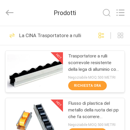
2026
Shenzhen
Jingji
Prodotti
Technology
Co.,
Ltd..
All
CASA.
Rights
98
Reserved.
La CINA Trasportatore a rulli
Connettori del tubo
PRODOTTI
del metallo
HOT
Trasportatore a rulli
scorrevole resistente
SU
della lega di alluminio con
DI
la ruota del nero di ESD
Negoziabile MOQ:500 METRI
NOI
RICHIESTA ORA
52
Giunti di tubo del
HOT
Flusso di plastica del
VISITA
metallo della ruota dei pp
ALLA
metallo
che fa scorrere
trasportatore a rulli
FABBRICA
Negoziabile MOQ:500 METRI