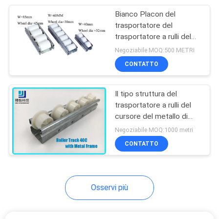
Bianco Placon del
32
trasportatore del
Banco da lavoro del
trasportatore a rulli del
sistema 60mm dei rulli
Negoziabile MOQ:500 METRI
tubo
della pista della struttura
CONTATTO
del ferro
Il tipo struttura del
trasportatore a rulli del
cursore del metallo di
31
larghezza 40mm di 40C
Negoziabile MOQ:1000 metri
per i trasportatori ed il
CONTATTO
Trasportatore a rulli
flusso tormentano
Osservi più