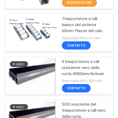
38mm 40mm 60mm
RICHIESTA ORA
CONTROLLO
Trasportatore a rulli
DELLA
350
bianco del sistema
QUALITÀ
60mm Placon del rullo
Raccordi per tubi di
della pista della struttura
Negoziabile MOQ:20 metri.
alluminio
del ferro per il
CONTATTACI
CONTATTO
trasportatore
Il trasportatore a rulli
CHIEDI UN
resistente nero della
PREVENTIVO
ruota 4000mm/Antivari
116
50A per il carrello FIFO
Negoziabile MOQ:500 metri
accantona lo SGS
Tubo della lega di
MAPPA
CONTATTO
DEL
alluminio
SGS resistente del
SITO
trasportatore a rulli nero
della ruota