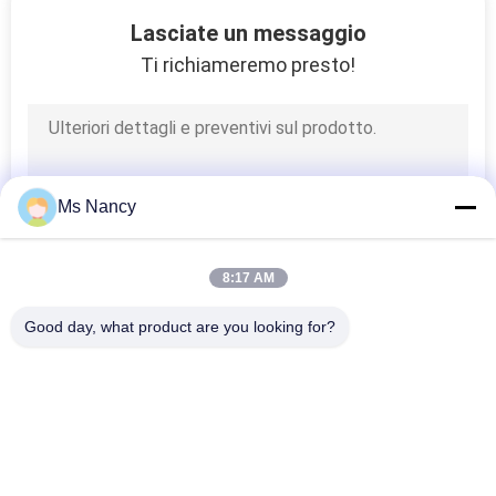
25
Lasciate un messaggio
Giunto per
Ti richiameremo presto!
trasportatore a rulli
Ms Nancy
31
8:17 AM
Montaggi dello
Good day, what product are you looking for?
scaffale di tubo
Categorie popolari
Tutti
Connettori Del Tubo 
Giunti Di Tubo Del 
Del Metallo
Metallo
30