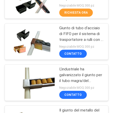
metallo 28mm ha
POLITICA
Negoziabile MOQ:300 pz
ricoperto i tubi
RICHIESTA ORA
SULLA
53
PRIVACY
Connettori del tubo
Giunto di tubo d'acciaio
di FIFO per il sistema di
del cromo
trasportatore a rulli con il
trattamento di superficie
Negoziabile MOQ:300 pz
di elettroforesi
CONTATTO
L'industriale ha
20
galvanizzato il giunto per
Giunti di tubo di
il tubo magra/del
trasportatore a rulli,
Negoziabile MOQ:300 pz
plastica
sistema dello scaffale di
CONTATTO
tubo
Il giunto del metallo del