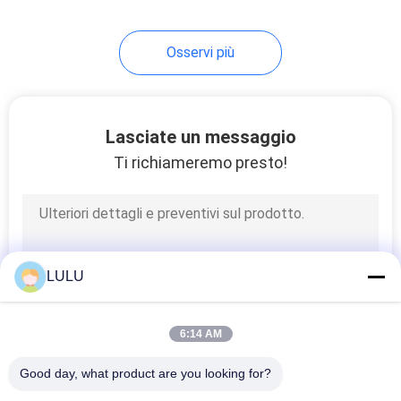
32
Osservi più
Banco da lavoro del
tubo
Lasciate un messaggio
Ti richiameremo presto!
31
Trasportatore a rulli
LULU
6:14 AM
Good day, what product are you looking for?