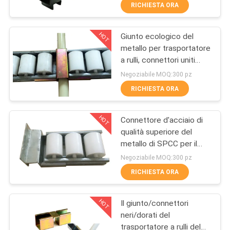
RICHIESTA ORA
CONTROLLO
HOT
Giunto ecologico del
DELLA
350
metallo per trasportatore
QUALITÀ
a rulli, connettori uniti
Raccordi per tubi di
d'acciaio in tubo magro
Negoziabile MOQ:300 pz
alluminio
CONTATTACI
RICHIESTA ORA
HOT
Connettore d'acciaio di
CHIEDI UN
qualità superiore del
PREVENTIVO
metallo di SPCC per il
116
carrello del cellulare
Negoziabile MOQ:300 pz
Assemblea/del
Tubo della lega di
MAPPA
RICHIESTA ORA
trasportatore a rulli
DEL
alluminio
HOT
Il giunto/connettori
SITO
neri/dorati del
trasportatore a rulli del