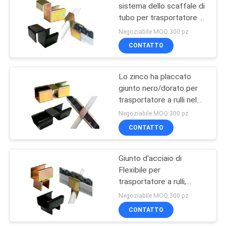
sistema dello scaffale di
tubo per trasportatore a
36
rulli/ha ricoperto il tubo
Negoziabile MOQ:300 pz
negli scaffali di flusso
tubo d'acciaio
CONTATTO
per gravità
rivestito di plastica
Lo zinco ha placcato
giunto nero/dorato per
trasportatore a rulli nel
sistema dello scaffale di
Negoziabile MOQ:300 pz
tubo di flusso
CONTATTO
32
Scaffale di tubo
Giunto d'acciaio di
Flexibile per
d'acciaio
trasportatore a rulli,
connettore ecologico del
Negoziabile MOQ:300 pz
trasportatore a rulli del
CONTATTO
metallo