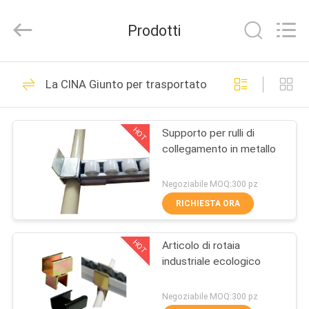
2026
Shenzhen
Jingji
Prodotti
Technology
Co.,
Ltd..
All
CASA.
Rights
98
Reserved.
La CINA Giunto per trasportatore a rulli
Connettori del tubo
PRODOTTI
del metallo
HOT
Supporto per rulli di
collegamento in metallo
SU
DI
Negoziabile MOQ:300 pz
NOI
RICHIESTA ORA
52
Giunti di tubo del
HOT
Articolo di rotaia
VISITA
industriale ecologico
ALLA
metallo
FABBRICA
Negoziabile MOQ:300 pz