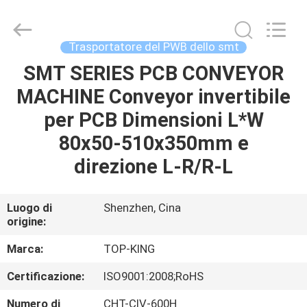
2026
Shenzhen
Jingji
Technology
Co.,
Trasportatore del PWB dello smt
Ltd..
All
SMT SERIES PCB CONVEYOR
CASA.
Rights
Reserved.
MACHINE Conveyor invertibile
PRODOTTI
per PCB Dimensioni L*W
80x50-510x350mm e
SU
direzione L-R/R-L
DI
NOI
Luogo di
Shenzhen, Cina
origine:
VISITA
Marca:
TOP-KING
ALLA
Certificazione:
ISO9001:2008;RoHS
FABBRICA
Numero di
CHT-CIV-600H