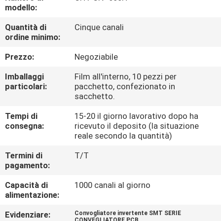
modello:
CONTROLLO
Quantità di
Cinque canali
ordine minimo:
DELLA
QUALITÀ
Prezzo:
Negoziabile
Imballaggi
Film all'interno, 10 pezzi per
CONTATTACI
particolari:
pacchetto, confezionato in
sacchetto.
Tempi di
15-20 il giorno lavorativo dopo ha
CHIEDI UN
consegna:
ricevuto il deposito (la situazione
PREVENTIVO
reale secondo la quantità)
Termini di
T/T
pagamento:
MAPPA
DEL
Capacità di
1000 canali al giorno
alimentazione:
SITO
Evidenziare:
Convogliatore invertente SMT SERIE
CONVEGLIATORE PCB