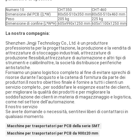
Numero 10
CHT350
CHT-460
Dimensione del PCB ((L*W)
80x50-510x350 mm
80x50-510x460 mm
Peso
205 kg
225 kg
Dimensione di confine (L*W*H)
605x990x1250 mm
605x1100x1250 mm
La nostra compagnia:
Shenzhen Jingji Technology Co., Ltd. è un produttore
professionista per la progettazione, la produzione e la vendita di
attrezzature di stoccaggio industriali, attrezzature di
produzione flessibili,attrezzature di automazione e altri tipi di
strumenti e calibriInoltre, la società distribuisce periferiche
antistatiche.
Forniamo un piano logistico completo al fine di evitare sprechi di
risorse durante l'acquisto e la catena di fornitura da parte dei
produttori.Il nostro obiettivo finale è fornire a tutti i clienti un
servizio completo., per soddisfare le esigenze esatte dei clienti,
per migliorare la qualità dei prodotti e per migliorare la
soddisfazione dei clienti in materia di magazzinaggio e logistica,
come nel settore dell'automazione.
Il nostro servizio
Se avete domande o necessità, sentitevi liberi di contattarci in
qualsiasi momento.
Macchine per trasportatori per PCB della serie SMT
Macchine per trasportatori per PCB da 900±20 mm