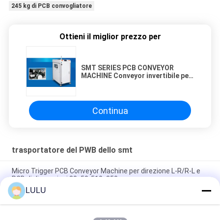
245 kg di PCB convogliatore
Ottieni il miglior prezzo per
SMT SERIES PCB CONVEYOR
MACHINE Conveyor invertibile per
PCB Dimensioni L*W 80x50-
510x350mm e direzione L-R/R-L
Continua
trasportatore del PWB dello smt
Micro Trigger PCB Conveyor Machine per direzione L-R/R-L e
PCB di dimensioni 80x50-510x350mm
LULU
Macchina di trasporto PCB della serie SMT con altezza 900 ±
20 mm e capacità di carico massima di 245 kg