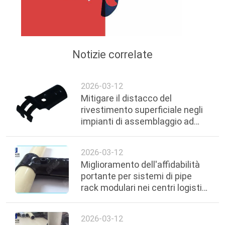
POLITICA
SULLA
PRIVACY
Notizie correlate
2026-03-12
Mitigare il distacco del
rivestimento superficiale negli
impianti di assemblaggio ad
alta umidità tramite raccordi
elettroforetici neri
2026-03-12
Miglioramento dell'affidabilità
portante per sistemi di pipe
rack modulari nei centri logistici
indonesiani
2026-03-12