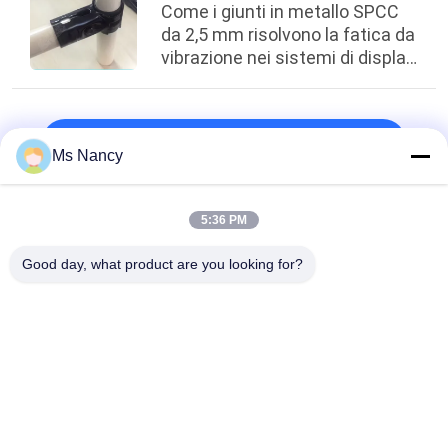
Come i giunti in metallo SPCC
da 2,5 mm risolvono la fatica da
vibrazione nei sistemi di display
per auto rotanti
top
Ms Nancy
5:36 PM
Categorie popolari
Tutti
Good day, what product are you looking for?
Connettori Del Tubo 
Giunti Di Tubo Del 
Del Metallo
Metallo
Raccordi Per Tubi Di 
Tubo Della Lega Di 
Alluminio
Alluminio
Connettori Del Tubo 
Giunti Di Tubo Di 
Del Cromo
Plastica