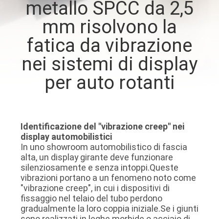
metallo SPCC da 2,5
mm risolvono la
CONTROLLO
DELLA
fatica da vibrazione
QUALITÀ
nei sistemi di display
per auto rotanti
CONTATTACI
CHIEDI UN
Identificazione del "vibrazione creep" nei
PREVENTIVO
display automobilistici
In uno showroom automobilistico di fascia
alta, un display girante deve funzionare
MAPPA
silenziosamente e senza intoppi.Queste
vibrazioni portano a un fenomeno noto come
DEL
"vibrazione creep", in cui i dispositivi di
SITO
fissaggio nel telaio del tubo perdono
gradualmente la loro coppia iniziale.Se i giunti
sono realizzati in leghe morbide o acciaio di