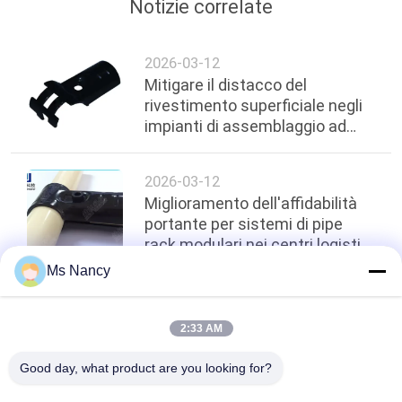
Notizie correlate
2026-03-12
Mitigare il distacco del
rivestimento superficiale negli
impianti di assemblaggio ad
alta umidità tramite raccordi
elettroforetici neri
2026-03-12
Miglioramento dell'affidabilità
portante per sistemi di pipe
rack modulari nei centri logistici
indonesiani
Ms Nancy
top
2:33 AM
Good day, what product are you looking for?
Tutti