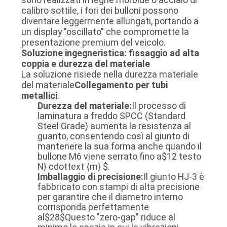
calibro sottile, i fori dei bulloni possono
POLITICA
diventare leggermente allungati, portando a
SULLA
un display "oscillato" che compromette la
presentazione premium del veicolo.
PRIVACY
Soluzione ingegneristica: fissaggio ad alta
coppia e durezza del materiale
La soluzione risiede nella durezza materiale
del materiale
Collegamento per tubi
metallici
.
Durezza del materiale:
Il processo di
laminatura a freddo SPCC (Standard
Steel Grade) aumenta la resistenza al
guanto, consentendo così al giunto di
mantenere la sua forma anche quando il
bullone M6 viene serrato fino a
$12 testo
N} cdottext {m} $
.
Imballaggio di precisione:
Il giunto HJ-3 è
fabbricato con stampi di alta precisione
per garantire che il diametro interno
corrisponda perfettamente
al
$28$
Questo "zero-gap" riduce al