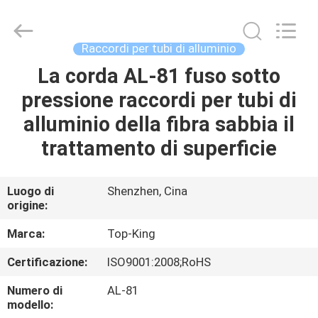
2026
Shenzhen
Jingji
Technology
Co.,
Raccordi per tubi di alluminio
Ltd..
All
La corda AL-81 fuso sotto
CASA.
Rights
Reserved.
pressione raccordi per tubi di
PRODOTTI
alluminio della fibra sabbia il
trattamento di superficie
SU
DI
Luogo di
Shenzhen, Cina
origine:
NOI
Marca:
Top-King
VISITA
Certificazione:
ISO9001:2008;RoHS
ALLA
Numero di
AL-81
FABBRICA
modello: