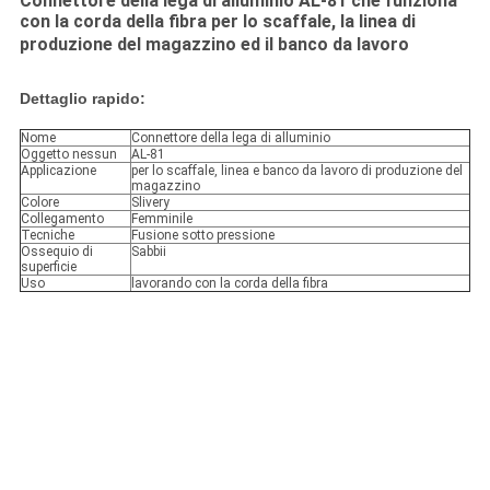
Connettore della lega di alluminio AL-81 che funziona
con la corda della fibra per lo scaffale, la linea di
produzione del magazzino ed il banco da lavoro
Dettaglio rapido:
Nome
Connettore della lega di alluminio
Oggetto nessun
AL-81
Applicazione
per lo scaffale, linea e banco da lavoro di produzione del
magazzino
Colore
Slivery
Collegamento
Femminile
Tecniche
Fusione sotto pressione
Ossequio di
Sabbii
superficie
Uso
lavorando con la corda della fibra