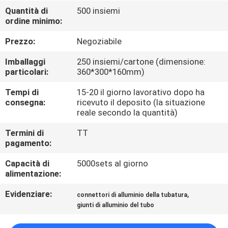
Quantità di
500 insiemi
ordine minimo:
CONTROLLO
DELLA
Prezzo:
Negoziabile
QUALITÀ
Imballaggi
250 insiemi/cartone (dimensione:
particolari:
360*300*160mm)
CONTATTACI
Tempi di
15-20 il giorno lavorativo dopo ha
consegna:
ricevuto il deposito (la situazione
reale secondo la quantità)
CHIEDI UN
Termini di
TT
PREVENTIVO
pagamento:
Capacità di
5000sets al giorno
MAPPA
alimentazione:
DEL
Evidenziare:
,
connettori di alluminio della tubatura
SITO
giunti di alluminio del tubo