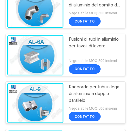
di alluminio del gomito da
90 gradi per il tubo del
Negoziabile MOQ:500 insiemi
OD 28mm
CONTATTO
Fusioni di tubi in alluminio
per tavoli di lavoro
Negoziabile MOQ:500 insiemi
CONTATTO
Raccordo per tubi in lega
di alluminio a doppio
parallelo
Negoziabile MOQ:500 insiemi
CONTATTO