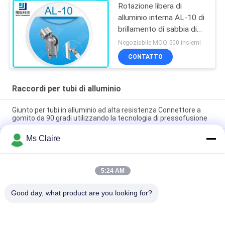
Rotazione libera di
alluminio interna AL-10 di
brillamento di sabbia di
360 raccordi per tubi di
Negoziabile MOQ:500 insiemi
grado
CONTATTO
Raccordi per tubi di alluminio
Giunto per tubi in alluminio ad alta resistenza Connettore a
gomito da 90 gradi utilizzando la tecnologia di pressofusione
Ms Claire
Giunto per tubi in alluminio argento anodizzato pressofuso
certificato ISO9001 per sistemi di tubi magri e stazioni di
lavoro industriali
5:24 AM
90° Femminile Assisteva Pipe di alluminio Connessione di
gomito di fusione a fuso per sistemi di rack di tubi
Good day, what product are you looking for?
Categorie popolari
Tutti