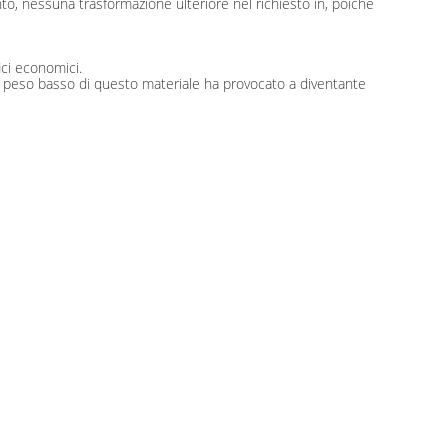
ento, nessuna trasformazione ulteriore nel richiesto in, poichè
ici economici.
ed il peso basso di questo materiale ha provocato a diventante