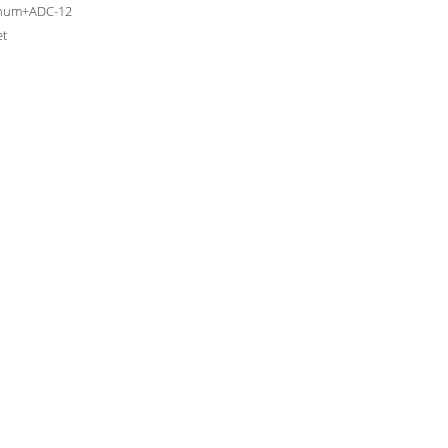
num+ADC-12
et