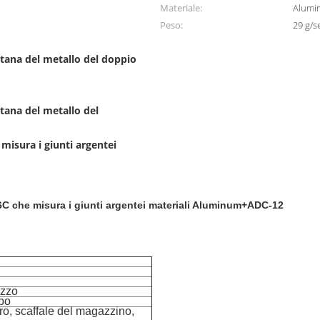
Materiale:
Alumi
Peso:
29 g/s
tana del metallo del doppio
tana del metallo del
misura i giunti argentei
-6C che misura i giunti argentei materiali Aluminum+ADC-12
ezzo
ubo
ro, scaffale del magazzino
,