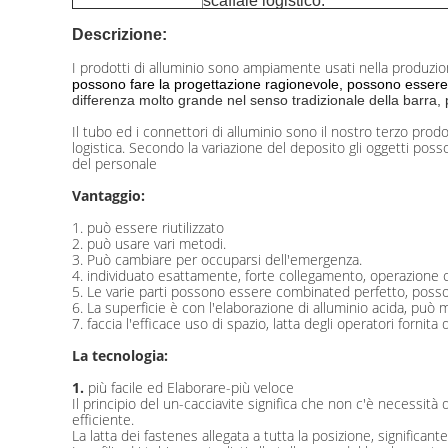
scaffale logistico.
Descrizione:
I prodotti di alluminio sono ampiamente usati nella produzione,
possono fare la progettazione ragionevole, possono essere us
differenza molto grande nel senso tradizionale della barra, pu
Il tubo ed i connettori di alluminio sono il nostro terzo pro
logistica. Secondo la variazione del deposito gli oggetti poss
del personale
Vantaggio:
1. può essere riutilizzato
2. può usare vari metodi.
3. Può cambiare per occuparsi dell'emergenza.
4. individuato esattamente, forte collegamento, operazione c
5. Le varie parti possono essere combinated perfetto, possono f
6. La superficie è con l'elaborazione di alluminio acida, può
7. faccia l'efficace uso di spazio, latta degli operatori fornita di
La tecnologia:
1.
più facile ed Elaborare-più veloce
Il principio del un-cacciavite significa che non c'è necessità 
efficiente.
La latta dei fastenes allegata a tutta la posizione, significa