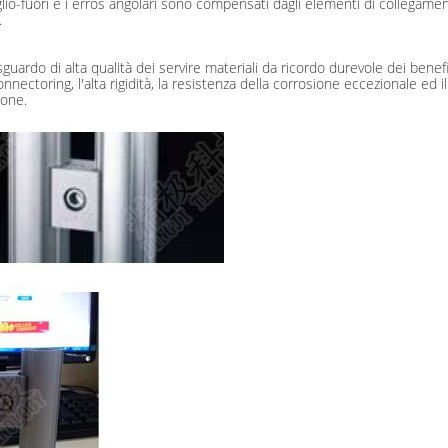
-taglio-fuori e i erros angolari sono compensati dagli elementi di collegam
.
sguardo di alta qualità dei servire materiali da ricordo durevole dei benef
 connectoring, l'alta rigidità, la resistenza della corrosione eccezionale 
ione.