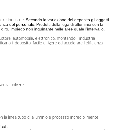
ltre industrie.
Secondo la variazione del deposito gli oggetti
.
cienza del personale
Prodotti della lega di alluminio con la
i giro, impiego non inquinante nelle aree quale l'intervallo.
uttore, automobile, elettronico, montando, l'industria
ano il deposito, facile dirigere ed accelerare l'efficienza
 senza polvere.
 con la linea tubo di alluminio e processo incredibilmente
uati.