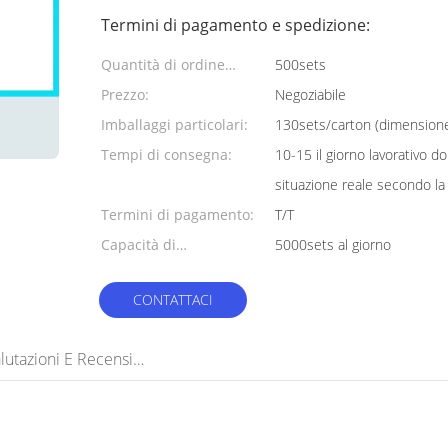
Termini di pagamento e spedizione:
Quantità di ordine
500sets
minimo:
Prezzo:
Negoziabile
Imballaggi particolari:
130sets/carton (dimensio
Tempi di consegna:
10-15 il giorno lavorativo do
situazione reale secondo la
Termini di pagamento:
T/T
Capacità di
5000sets al giorno
alimentazione:
CONTATTACI
Valutazioni E Recensioni