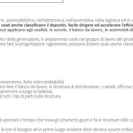
 automobilistico, nell'elettronica, nell'assemblea, nella logistica ed in a
ati anche classificano il deposito, facile dirigere ed accelerare l'effi
ò applicarsi agli scaffali, lo scivolo, il banco da lavoro, le automobili d
dotto della generazione, è ampiamente usati nel gruppo di lavoro del prod
ono fare la progettazione ragionevole, possono essere usati anche classific
onveniente, forte intercambiabilità
are il banco da lavoro, la struttura di distribuzione, i carrelli, officina
 mantenere a lungo la bellezza
 tutti i tipi di parti sulla struttura
di sprecare il tempo che trova gli strumenti giusti e fa le strutture edili
nte là non è bisogno ad in primo luogo risolvere dove devono essere individ