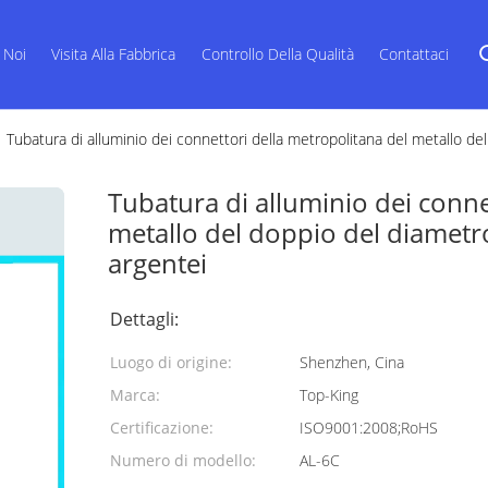
 Noi
Visita Alla Fabbrica
Controllo Della Qualità
Contattaci
Tubatura di alluminio dei connettori della metropolitana del metallo d
Tubatura di alluminio dei conne
metallo del doppio del diametr
argentei
Dettagli:
Luogo di origine:
Shenzhen, Cina
Marca:
Top-King
Certificazione:
ISO9001:2008;RoHS
Numero di modello:
AL-6C