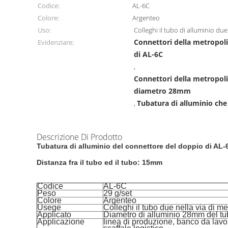
Codice:
AL-6C
Colore:
Argenteo
Uso:
Colleghi il tubo di alluminio due
Connettori della metropoli
Evidenziare:
di AL-6C
,
Connettori della metropoli
diametro 28mm
Tubatura di alluminio che 
,
Descrizione Di Prodotto
Tubatura di alluminio del connettore del doppio di AL
Distanza fra il tubo ed il tubo: 15mm
Codice
AL-6C
Peso
29 g/set
Colore
Argenteo
Usege
Colleghi il tubo due nella via di m
Applicato
Diametro di alluminio 28mm del t
Applicazione
linea di produzione, banco da lavo