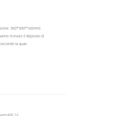
ensione: 360*300*160mm)
anno ricevuto il deposito (il
 secondo la quan
num+ADC-12