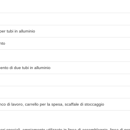
er tubi in alluminio
nto
mento di due tubi in alluminio
co di lavoro, carrello per la spesa, scaffale di stoccaggio
ori speciali, ampiamente utilizzate in linea di assemblaggio, linea di pro