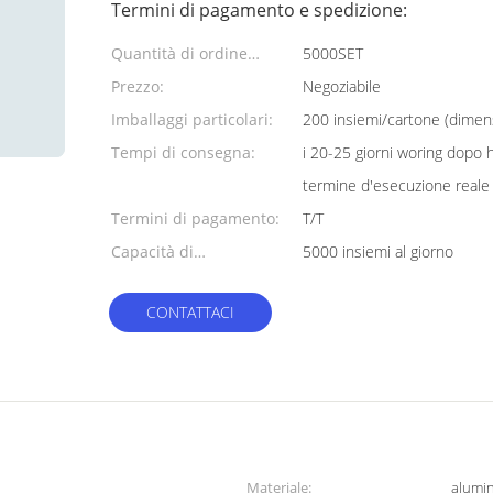
Termini di pagamento e spedizione:
Quantità di ordine
5000SET
minimo:
Prezzo:
Negoziabile
Imballaggi particolari:
200 insiemi/cartone (dim
Tempi di consegna:
i 20-25 giorni woring dopo h
termine d'esecuzione reale
Termini di pagamento:
T/T
Capacità di
5000 insiemi al giorno
alimentazione:
CONTATTACI
Materiale:
alumi