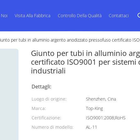
 Noi
Visita Alla Fabbrica
Controllo Della Qualità
Contattaci
iunto per tubi in alluminio argento anodizzato pressofuso certificato ISO9
Giunto per tubi in alluminio a
certificato ISO9001 per sistemi d
industriali
Dettagli:
Luogo di origine:
Shenzhen, Cina
Marca:
Top-King
Certificazione:
ISO9001:2008;RoHS
Numero di modello:
AL-11