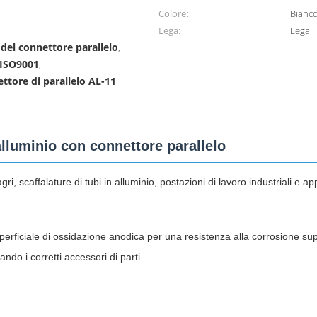
Colore:
Bianc
Lega:
Lega
 del connettore parallelo
,
o ISO9001
,
ettore di parallelo AL-11
alluminio con connettore parallelo
gri, scaffalature di tubi in alluminio, postazioni di lavoro industriali e 
uperficiale di ossidazione anodica per una resistenza alla corrosione su
ndo i corretti accessori di parti