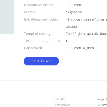
Quantità di ordine
1000 metri
minimo:
Prezzo:
Negoziabile
Imballaggi particolari:
Film di ogni barra e 10 barr
tessuta.
Tempi di consegna:
Con 10 giorni lavorativi dopo
Termini di pagamento:
TT
Capacità di
5000 metri ai giorni
alimentazione:
CONTATTACI
COLORE:
Argen
Dimensione:
Φ28m