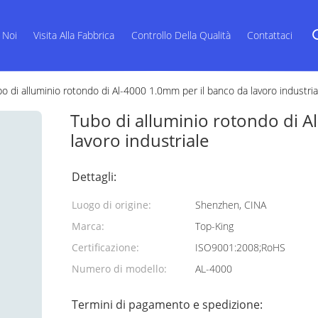
 Noi
Visita Alla Fabbrica
Controllo Della Qualità
Contattaci
o di alluminio rotondo di Al-4000 1.0mm per il banco da lavoro industria
Tubo di alluminio rotondo di A
lavoro industriale
Dettagli:
Luogo di origine:
Shenzhen, CINA
Marca:
Top-King
Certificazione:
ISO9001:2008;RoHS
Numero di modello:
AL-4000
Termini di pagamento e spedizione: