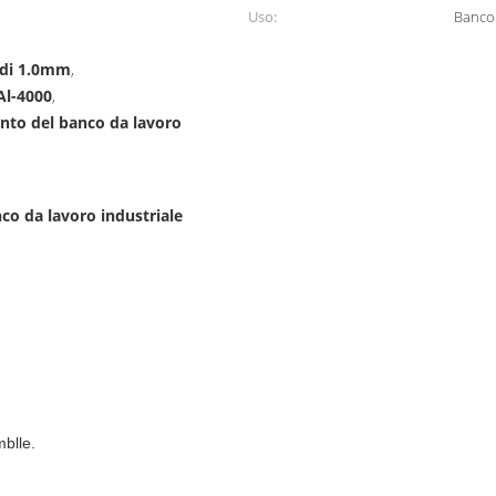
Uso:
Banco 
 di 1.0mm
,
Al-4000
,
ento del banco da lavoro
co da lavoro industriale
mblle.