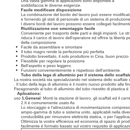
Una vasta gamma di applicazioni sono disponibili a
soddisfaccia le diverse esigenze.
Facile modificare disposizione
La combinazione del bordo del lavoro può essere modificat
e fornendo gli stati di personale di un sistema di produzione 
I diversi bordi del lavoro possono essere collegati facilmente
Riutilizzazione con smontaggio facile
Conveniente per trasporto delle parti e degli impianti. Le str
riduca il carico di lavoro dell'operatore ed offrire la liber
della composizione.
Facile da assemblare e smontare
Il tubo magro rende la perfezione più perfetta
Prodotto brevettato, il solo produttore in Cina, buon prezzo e
Flessibile per regolare la posizione
Bell'aspetto e peso leggero.
Funzioni convenientemente e rispettoso dell'ambiente.
Tubo della lega di alluminio per il sistema dello scaffal
La nostra società sta specializzando nel sistema dello scaffale 
. Il tubo della lega di alluminio è il nostro nuovo prodotto all
Paragonando al tubo di alluminio del tubo rivestito di plastica è 
Aplications:
uso
1.General
: Monti la stazione di lavoro, gli scaffali ed il carre
2.It è comunemente usato As
Lo stoccaggio e l'attrezzatura di movimentazione compreso 
ampio-gamma di tubo e sistema unito, applicabili nella div
conducibilità per rimuovere elettricità statica, o per l'applic
Ottimizza la vostre efficienza ed economia di spazio di prod
facilmente è formato basato sul vostro requisito di applicaz