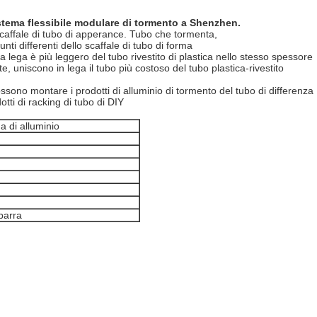
istema flessibile modulare di tormento a Shenzhen.
o scaffale di tubo di apperance. Tubo che tormenta,
unti differenti dello scaffale di tubo di forma
a lega è più leggero del tubo rivestito di plastica nello stesso spessore
e, uniscono in lega il tubo più costoso del tubo plastica-rivestito
o possono montare i prodotti di alluminio di tormento del tubo di differenza
ti di racking di tubo di DIY
a di alluminio
barra