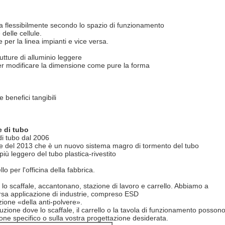
a flessibilmente secondo lo spazio di funzionamento
delle cellule.
 per la linea impianti e vice versa.
utture di alluminio leggere
tà per modificare la dimensione come pure la forma
 benefici tangibili
e di tubo
di tubo dal 2006
a fine del 2013 che è un nuovo sistema magro di tormento del tubo
più leggero del tubo plastica-rivestito
llo per l'officina della fabbrica.
lo scaffale, accantonano, stazione di lavoro e carrello. Abbiamo a
ersa applicazione di industrie, compreso ESD
azione «della anti-polvere».
uzione dove lo scaffale, il carrello o la tavola di funzionamento posson
ione specifico o sulla vostra progettazione desiderata.