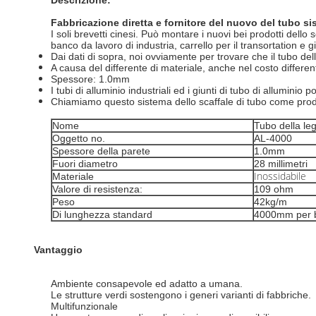
Descrizione:
Fabbricazione diretta e fornitore del nuovo del tubo s
I soli brevetti cinesi. Può montare i nuovi bei prodotti dell
banco da lavoro di industria, carrello per il transortation e gi
Dai dati di sopra, noi ovviamente per trovare che il tubo dell
A causa del differente di materiale, anche nel costo different
Spessore: 1.0mm
I tubi di alluminio industriali ed i giunti di tubo di allumini
Chiamiamo questo sistema dello scaffale di tubo come prodot
Nome
Tubo della leg
Oggetto no.
AL-4000
Spessore della parete
1.0mm
Fuori diametro
28 millimetri
Inossidabile
Materiale
Valore di resistenza:
109
ohm
Peso
42kg/m
Di lunghezza standard
4000mm per 
Vantaggio
Ambiente consapevole ed adatto a umana.
Le strutture verdi sostengono i generi varianti di fabbriche.
Multifunzionale