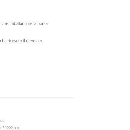
e che imballano nella borsa
 ha ricevuto il deposito.
teo
m*4000mm