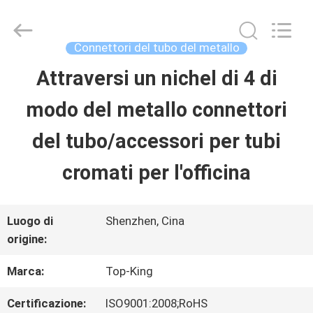
-
2026
Shenzhen
Jingji
Connettori del tubo del metallo
Technology
Co.,
Attraversi un nichel di 4 di
CASA.
Ltd..
All
modo del metallo connettori
Rights
Reserved.
PRODOTTI
del tubo/accessori per tubi
cromati per l'officina
SU
DI
Luogo di
Shenzhen, Cina
origine:
NOI
Marca:
Top-King
VISITA
Certificazione:
ISO9001:2008;RoHS