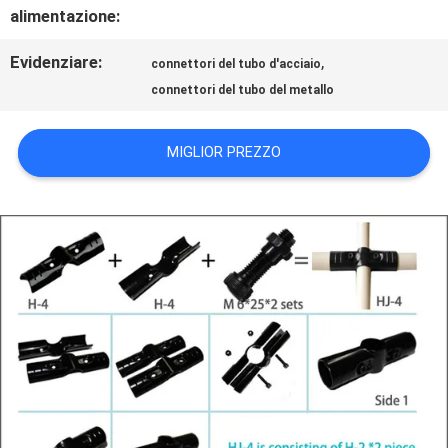
alimentazione:
MAPPA
Evidenziare:
,
connettori del tubo d'acciaio
DEL
connettori del tubo del metallo
SITO
MIGLIOR PREZZO
POLITICA
SULLA
PRIVACY