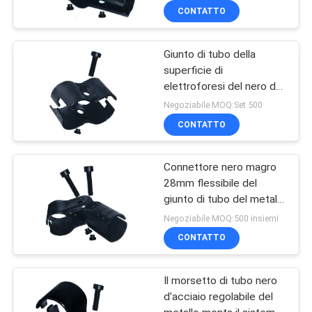
CONTATTO
Giunto di tubo della
superficie di
elettroforesi del nero del
connettore del tubo del
Negoziabile MOQ:Set 500
metallo per il tubo
CONTATTO
composito
Connettore nero magro
28mm flessibile del
giunto di tubo del metallo
con l'angolo regolabile
Negoziabile MOQ:500 insiemi
CONTATTO
Il morsetto di tubo nero
d'acciaio regolabile del