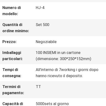
ALLA
Numero di
HJ-4
modello:
FABBRICA
Quantità di
Set 500
ordine minimo:
CONTROLLO
Prezzo:
Negoziabile
DELLA
Imballaggi
100 INSIEMI in un cartone
QUALITÀ
particolari:
(dimensione: 300*250*152mm)
Tempi di
All'interno di 7working i giorni dopo
CONTATTACI
consegna:
hanno ricevuto il deposito.
Termini di
TT
CHIEDI UN
pagamento:
PREVENTIVO
Capacità di
5000sets al giorno