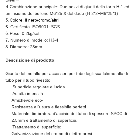
Steel→
4.
Combinazione principale: Due pezzi di giunti della torta H-1 ed
un insieme del bullone M6*25 & del dado (H-2*2+M6*25*1)
5.
Colore: Il nero/cromo/altri
6.
Certificato
:
ISO9001: SGS
6.
Peso: 0.2kg/set
7.
Numero di modello:
HJ-4
8.
Diametro: 28mm
Descrizione di prodotto
:
Giunto del metallo per accessori per tubi degli scaffali/metallo di
tubo per il tubo rivestito
Superficie regolare e lucida
Ad alta intensità
Amichevole eco-
Resistenza all'usura e flessibile perfetti
Materiale: timbratura d'acciaio del tubo di spessore SPCC di
2.5mm e trattamento di superficie.
Trattamento di superficie:
Galvanizzazione del cromo di elettroforesi