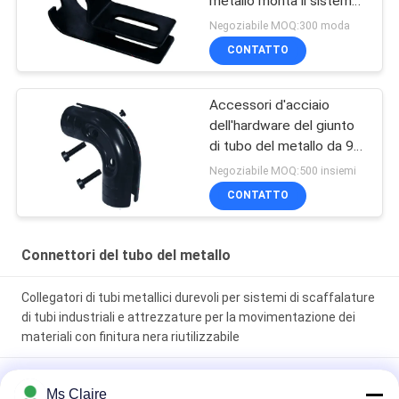
metallo monta il sistema
flessibile di racking
Negoziabile MOQ:300 moda
CONTATTO
Accessori d'acciaio
dell'hardware del giunto
di tubo del metallo da 90
gradi SPCC per il tubo
Negoziabile MOQ:500 insiemi
magro
CONTATTO
Connettori del tubo del metallo
Collegatori di tubi metallici durevoli per sistemi di scaffalature
di tubi industriali e attrezzature per la movimentazione dei
materiali con finitura nera riutilizzabile
Connettori e giunture per tubi di metallo pesante con superfici
Ms Claire
levigate lisce e trattamento per elettroforesi per sistemi