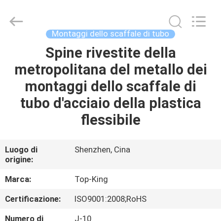
2026
Shenzhen
Jingji
Technology
Co.,
Montaggi dello scaffale di tubo
Ltd..
All
Spine rivestite della
CASA.
Rights
Reserved.
metropolitana del metallo dei
PRODOTTI
montaggi dello scaffale di
tubo d'acciaio della plastica
SU
flessibile
DI
NOI
Luogo di
Shenzhen, Cina
origine:
VISITA
Marca:
Top-King
ALLA
Certificazione:
ISO9001:2008;RoHS
FABBRICA
Numero di
J-10