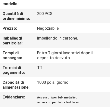
modello:
CONTROLLO
Quantità di
200 PCS
ordine minimo:
DELLA
QUALITÀ
Prezzo:
Negoziabile
Imballaggi
Imballando in cartone.
CONTATTACI
particolari:
Tempi di
Entro 7 giorni lavorativi dopo il
consegna:
deposito ricevuto.
CHIEDI UN
PREVENTIVO
Termini di
TT
pagamento:
Capacità di
1000 pc al giorno
MAPPA
alimentazione:
DEL
Evidenziare:
,
Accessori per tubi metallici
SITO
accessori per tubi strutturali