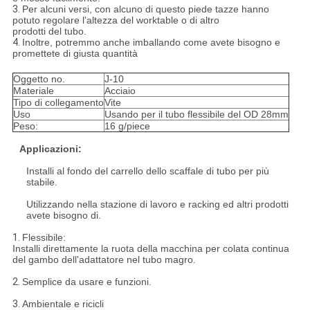
3.
Per alcuni versi, con alcuno di questo piede tazze hanno
potuto regolare l'altezza del worktable o di altro
prodotti del tubo.
4.
Inoltre, potremmo anche imballando come avete bisogno e
promettete di giusta quantità
Oggetto no.
J-10
Materiale
Acciaio
Tipo di collegamento
Vite
Uso
Usando per il tubo flessibile del OD 28mm
Peso:
16 g/piece
Applicazioni:
Installi al fondo del carrello dello scaffale di tubo per più
stabile.
Utilizzando nella stazione di lavoro e racking ed altri prodotti
avete bisogno di.
1.
Flessibile:
Installi direttamente la ruota della macchina per colata continua
del gambo dell'adattatore nel tubo magro.
2.
Semplice da usare e funzioni.
3.
Ambientale e ricicli