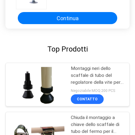
montaggi dello scaffale di tubo
d'acciaio della plastica flessibile
Continua
Top Prodotti
Montaggi neri dello
scaffale di tubo del
regolatore della vite per il
sistema di racking di tubo
Negoziabile MOQ:200 PCS
CONTATTO
Chiuda il montaggio a
chiave dello scaffale di
tubo del fermo per il