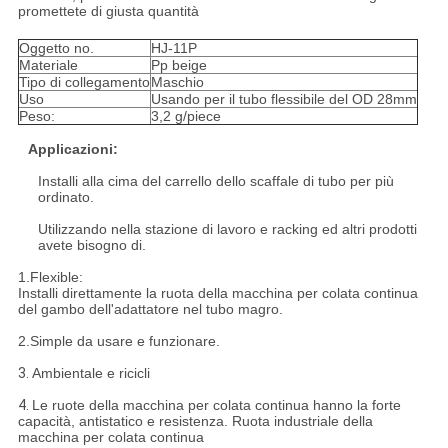
promettete di giusta quantità
Oggetto no.
HJ-11P
Materiale
Pp beige
Tipo di collegamento
Maschio
Uso
Usando per il tubo flessibile del OD 28mm
Peso:
3,2 g/piece
Applicazioni:
Installi alla cima del carrello dello scaffale di tubo per più
ordinato.
Utilizzando nella stazione di lavoro e racking ed altri prodotti
avete bisogno di.
1.Flexible:
Installi direttamente la ruota della macchina per colata continua
del gambo dell'adattatore nel tubo magro.
2.Simple da usare e funzionare.
3.
Ambientale e ricicli
4.
Le ruote della macchina per colata continua hanno la forte
capacità, antistatico e resistenza. Ruota industriale della
macchina per colata continua