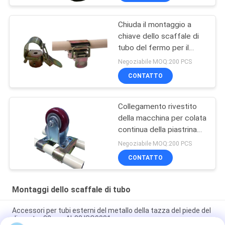
Chiuda il montaggio a
chiave dello scaffale di
tubo del fermo per il
collegamento dei
Negoziabile MOQ:200 PCS
prodotti separati dello
CONTATTO
scaffale di tubo
liberamente
Collegamento rivestito
della macchina per colata
continua della piastrina
della cima della parte
Negoziabile MOQ:200 PCS
girevole degli accessori
CONTATTO
per tubi del vapore del
morsetto di tubo
dell'ABS
Montaggi dello scaffale di tubo
Accessori per tubi esterni del metallo della tazza del piede del
diametro 28mm Al-38 ISO9001