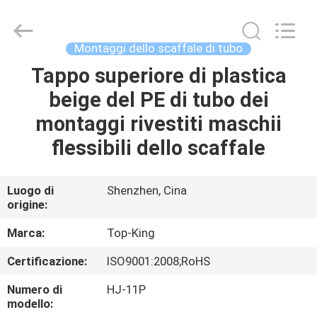
2026
Shenzhen
Jingji
Technology
Co.,
Montaggi dello scaffale di tubo
Ltd..
All
Tappo superiore di plastica
CASA.
Rights
Reserved.
beige del PE di tubo dei
PRODOTTI
montaggi rivestiti maschii
flessibili dello scaffale
SU
DI
Luogo di
Shenzhen, Cina
origine:
NOI
Marca:
Top-King
VISITA
Certificazione:
ISO9001:2008;RoHS
ALLA
Numero di
HJ-11P
FABBRICA
modello: