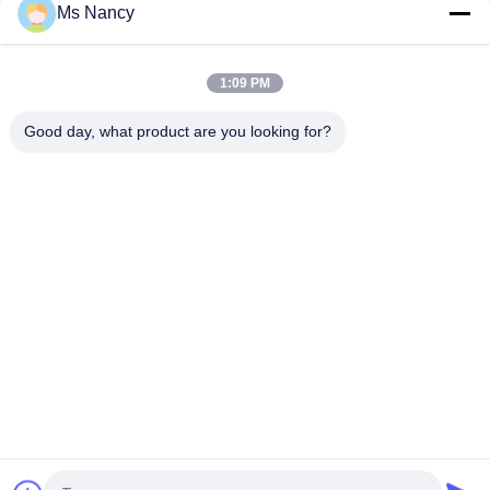
Ms Nancy
Montaggi di alluminio ISO9001 dello scaffale di tubo della
tazza del piede per il tubo di 28mm
1:09 PM
Timbratura fermo laterale resistente del morsetto di tubo di
singolo per il tubo magro
Good day, what product are you looking for?
Categorie popolari
Tutti
Connettori Del Tubo 
Giunti Di Tubo Del 
Del Metallo
Metallo
Raccordi Per Tubi Di 
Tubo Della Lega Di 
Alluminio
Alluminio
Connettori Del Tubo 
Giunti Di Tubo Di 
Del Cromo
Plastica
Tubo D'acciaio 
Scaffale Di Tubo 
Rivestito Di Plastica
D'acciaio