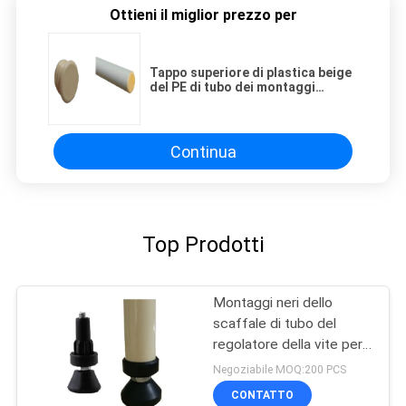
Ottieni il miglior prezzo per
Tappo superiore di plastica beige
del PE di tubo dei montaggi
rivestiti maschii flessibili dello
scaffale
Continua
Top Prodotti
Montaggi neri dello
scaffale di tubo del
regolatore della vite per il
sistema di racking di tubo
Negoziabile MOQ:200 PCS
CONTATTO