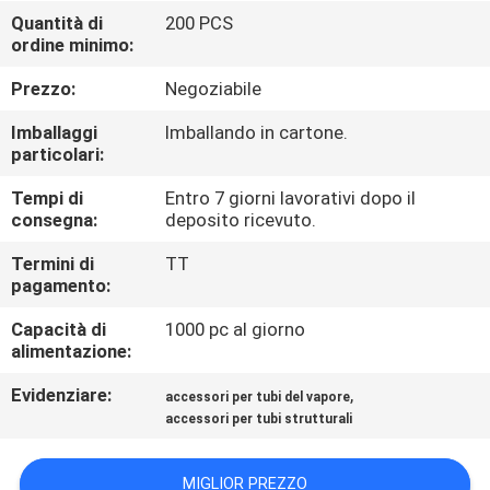
Quantità di
200 PCS
ordine minimo:
CONTROLLO
DELLA
Prezzo:
Negoziabile
QUALITÀ
Imballaggi
Imballando in cartone.
particolari:
CONTATTACI
Tempi di
Entro 7 giorni lavorativi dopo il
consegna:
deposito ricevuto.
CHIEDI UN
Termini di
TT
pagamento:
PREVENTIVO
Capacità di
1000 pc al giorno
alimentazione:
MAPPA
Evidenziare:
,
accessori per tubi del vapore
DEL
accessori per tubi strutturali
SITO
MIGLIOR PREZZO