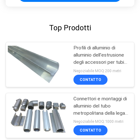
Top Prodotti
Profili di alluminio di
alluminio dell'estrusione
degli accessori per tubi
dell'OEM 6063
Negoziabile MOQ:200 metri
CONTATTO
Connettori e montaggi di
alluminio del tubo
metropolitana della lega
di alluminio di 1,7
Negoziabile MOQ:1000 metri
millimetri
CONTATTO