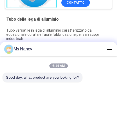
cuciture del tubo
CONTATTO
Tubo della lega di alluminio
Tubo versatile in lega di alluminio caratterizzato da
eccezionale durata e facile fabbricazione per vari scopi
industriali
Ms Nancy
Tubo in lega di alluminio a ossidazione argento - tubo
strutturale 6063-T5 per montaggio di banchi di lavoro e
scaffalature di magazzino
6:14 AM
Tubo in lega di alluminio pressofuso diametro esterno 28 mm
- Tubo leggero riutilizzabile per telai industriali
Good day, what product are you looking for?
Categorie popolari
Tutti
Connettori Del Tubo 
Giunti Di Tubo Del 
Del Metallo
Metallo