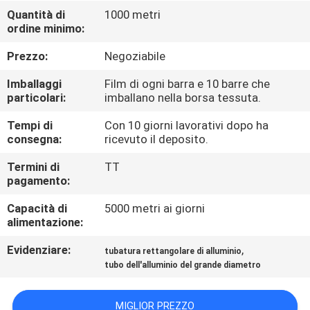
Quantità di
1000 metri
ordine minimo:
CONTROLLO
DELLA
Prezzo:
Negoziabile
QUALITÀ
Imballaggi
Film di ogni barra e 10 barre che
particolari:
imballano nella borsa tessuta.
CONTATTACI
Tempi di
Con 10 giorni lavorativi dopo ha
consegna:
ricevuto il deposito.
CHIEDI UN
Termini di
TT
pagamento:
PREVENTIVO
Capacità di
5000 metri ai giorni
alimentazione:
MAPPA
Evidenziare:
,
tubatura rettangolare di alluminio
DEL
tubo dell'alluminio del grande diametro
SITO
MIGLIOR PREZZO