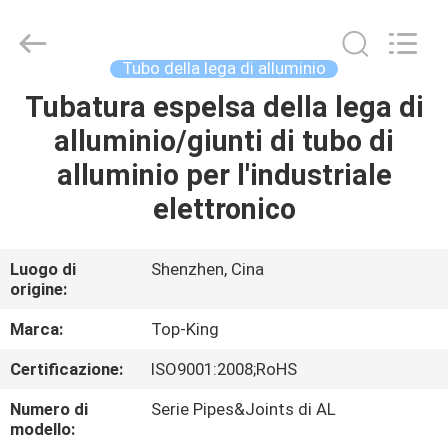
2026
Shenzhen
Jingji
Technology
Co.,
Tubo della lega di alluminio
Ltd..
All
Tubatura espelsa della lega di
CASA.
Rights
Reserved.
alluminio/giunti di tubo di
PRODOTTI
alluminio per l'industriale
elettronico
SU
DI
Luogo di
Shenzhen, Cina
origine:
NOI
Marca:
Top-King
VISITA
Certificazione:
ISO9001:2008;RoHS
ALLA
Numero di
Serie Pipes&Joints di AL
FABBRICA
modello: