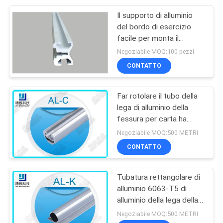
Il supporto di alluminio
del bordo di esercizio
facile per monta il
sistema di alluminio di
Negoziabile MOQ:100 pezzi
racking del tubo
CONTATTO
Far rotolare il tubo della
lega di alluminio della
fessura per carta ha
espulso tubo senza
Negoziabile MOQ:500 METRI
cuciture AL-C anodizzato
CONTATTO
Tubatura rettangolare di
alluminio 6063-T5 di
alluminio della lega della
flangia doppia senza
Negoziabile MOQ:500 METRI