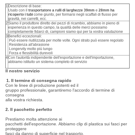
1
Descrizione di base:
Usato con il
trasportatore a rulli di larghezze 39mm
e
28mm ha
ricoperto i tubi
come giunto, per formarsi negli scaffali di flusso per
gravità, nei carretti, ecc.
2
Siamo il produttore diretto dei pezzi di ricambio, abbiamo in pieno di
esperienza in questo campo, la qualità delle merci possiamo
completamente fidarci di, campioni siamo qui per la vostra valutazione
3
Benefici eccezionali:
Può essere riutilizzata per molte volte. Ogni strato può essere regolato
Resistenza all'abrasione
Longervity molto più lungo
Forza e flessibilità durevoli
4
Con l'autorità indipendente dell'esportazione e dell'importazione,
abbiamo istituito un sistema completo di servizio
Il nostro servizio
1. Il termine di consegna rapido
Con le linee di produzione potenti ed il
gruppo professionale, garantiremo l'accordo di termine di
consegna
alla vostra richiesta.
2. Il pacchetto perfetto
Prestiamo molta attenzione ai
pacchetti dell'esportazione. Abbiamo clip di plastica sui fasci per
proteggere
fasci da danno di superficie nel trasporto.