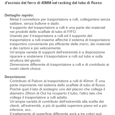
d'acciaio del ferro di 40MM nel racking del tubo di flusso
Dettaglio rapido:
Metal il connettore per trasportatore a rulli, collegantesi senza
saldare, senza bullone e dado.
Il supporto del trasportatore a rulli è una parte dei materiali
nei prodotti dello scaffale di tubo di FIFO.
Usando per il trasportatore a rulli ed il supporto del
trasportatore a rulli insieme affinchè il sistema di trasportatore
trasportino conveniente più efficiente delle merci, dei materiali
e dei cartoni e più velocemente.
Un'ampia varietà di supporti dell'estremità è a disposizione
riparare e sostenere il trasportatore a rulli sul tubo e sulla
struttura del giunto.
Dimensione differente di trasportatore a rulli e di contributo ai
nostri clienti choice.
Descrizione:
Contributo di Palcon al trasportatore a rulli di 40mm. È una
parte importante nel sistema dello scaffale di tubo di flusso.
Poiché quel il lato di sostegno uno del placon che collega il
diametro 28mm di Out ha ricoperto il tubo, l'altro lato che
collega il trasportatore a rulli adatto.
Un'ampia varietà di contributo dell'estremità alla scelta dei
clienti, all'estremità, a più di qualità superiore piano ed a più
inferiore, ecc.
Il trattamento di superficie differente avrà a tre colori può