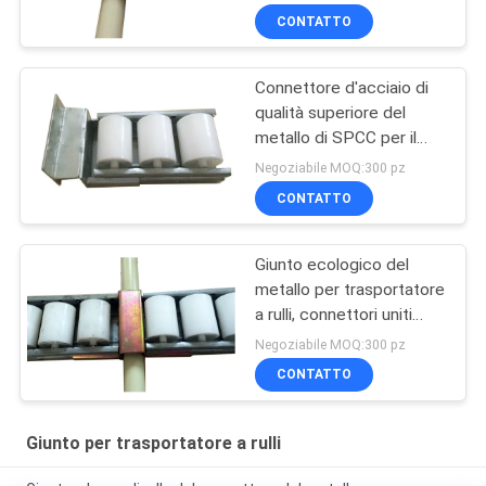
CONTATTO
Connettore d'acciaio di
qualità superiore del
metallo di SPCC per il
carrello del cellulare
Negoziabile MOQ:300 pz
Assemblea/del
CONTATTO
trasportatore a rulli
Giunto ecologico del
metallo per trasportatore
a rulli, connettori uniti
d'acciaio in tubo magro
Negoziabile MOQ:300 pz
CONTATTO
Giunto per trasportatore a rulli