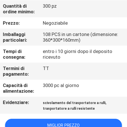
Quantità di
300 pz
ordine minimo:
CONTROLLO
DELLA
Prezzo:
Negoziabile
QUALITÀ
Imballaggi
108 PCS in un cartone (dimensione:
particolari:
360*300*160mm)
CONTATTACI
Tempi di
entro i 10 giorni dopo il deposito
consegna:
ricevuto
CHIEDI UN
Termini di
TT
pagamento:
PREVENTIVO
Capacità di
3000 pc al giorno
alimentazione:
MAPPA
Evidenziare:
,
scivolamento del trasportatore a rulli
DEL
trasportatore a rulli resistente
SITO
MIGLIOR PREZZO