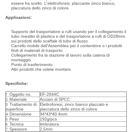
essere ha scelto. L'elettroforesi, placcante zinco bianco,
placcatura dello zinco di colore
Applicazioni:
Supporto del trasportatore a rulli usando per il collegamento il
tubo rivestito di plastica e del trasportatore a rulli di OD28mm
sui prodotti dello scaffale di tubo di flusso.
Carrello mobile dell'Assemblea per il contenitore o i prodotti
finiti di materiali di trasporto.
Collegamento fra la stazione di lavoro sulla catena di
montaggio.
Punto di trasferimento.
Altri prodotti che volete montare.
Specifiche:
Oggetto no.
EF-2044C
1.
Materiale
Acciaio di SPCC
2.
Trattamento di
Elettroforesi, zinco bianco placcato e
3.
superficie
placcatura dello zinco di colore
Dimensione
94*43*40.4mm
4.
Peso
192g/pcs
5.
Tecnica
timbratura
6.
Spessore
2.5mm
7.