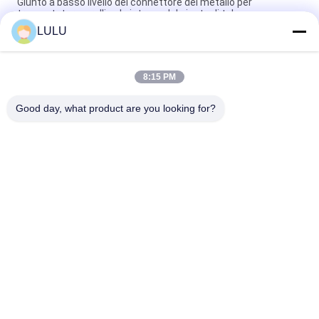
Giunto a basso livello del connettore del metallo per
trasportatore a rulli nel sistema del giunto di tubo
LULU
Galvanizzi il giunto per il materiale dell'acciaio di spessore del
connettore 2.5mm di Placon del trasportatore a rulli
8:15 PM
Struttura d'acciaio del ferro di abitudine 40MM che fa scorrere
trasportatore a rulli nel racking del tubo di flusso
Good day, what product are you looking for?
Categorie popolari
Tutti
Connettori Del Tubo 
Giunti Di Tubo Del 
Del Metallo
Metallo
Raccordi Per Tubi Di 
Tubo Della Lega Di 
Alluminio
Alluminio
Connettori Del Tubo 
Giunti Di Tubo Di 
Del Cromo
Plastica
Tubo D'acciaio 
Scaffale Di Tubo 
Rivestito Di Plastica
D'acciaio