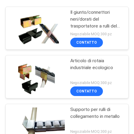
Il giunto/connettori
neri/dorati del
trasportatore a rulli del
metallo 28mm ha
Negoziabile MOQ:300 pz
ricoperto i tubi
CONTATTO
Articolo di rotaia
industriale ecologico
Negoziabile MOQ:300 pz
CONTATTO
Supporto per rulli di
collegamento in metallo
Negoziabile MOQ:300 pz