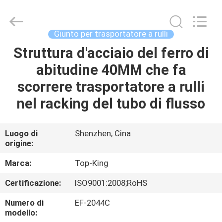
2026
Shenzhen
Jingji
Technology
Co.,
Giunto per trasportatore a rulli
Ltd..
All
Struttura d'acciaio del ferro di
CASA.
Rights
Reserved.
abitudine 40MM che fa
PRODOTTI
scorrere trasportatore a rulli
nel racking del tubo di flusso
SU
DI
Luogo di
Shenzhen, Cina
origine:
NOI
Marca:
Top-King
VISITA
Certificazione:
ISO9001:2008;RoHS
ALLA
Numero di
EF-2044C
FABBRICA
modello: