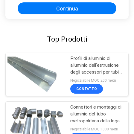
Continua
Top Prodotti
Profili di alluminio di
alluminio dell'estrusione
degli accessori per tubi
dell'OEM 6063
Negoziabile MOQ:200 metri
CONTATTO
Connettori e montaggi di
alluminio del tubo
metropolitana della lega
di alluminio di 1,7
Negoziabile MOQ:1000 metri