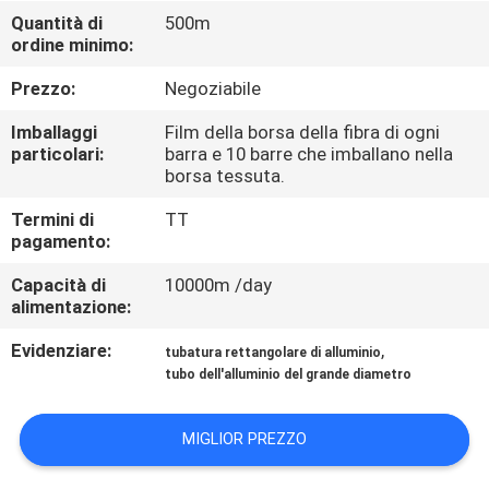
Quantità di
500m
ordine minimo:
CONTROLLO
DELLA
Prezzo:
Negoziabile
QUALITÀ
Imballaggi
Film della borsa della fibra di ogni
particolari:
barra e 10 barre che imballano nella
borsa tessuta.
CONTATTACI
Termini di
TT
pagamento:
CHIEDI UN
Capacità di
10000m /day
PREVENTIVO
alimentazione:
Evidenziare:
,
tubatura rettangolare di alluminio
MAPPA
tubo dell'alluminio del grande diametro
DEL
MIGLIOR PREZZO
SITO