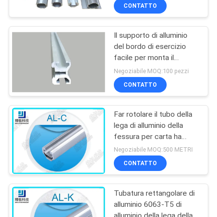
millimetri
CONTATTO
Il supporto di alluminio
del bordo di esercizio
facile per monta il
sistema di alluminio di
Negoziabile MOQ:100 pezzi
racking del tubo
CONTATTO
Far rotolare il tubo della
lega di alluminio della
fessura per carta ha
espulso tubo senza
Negoziabile MOQ:500 METRI
cuciture AL-C anodizzato
CONTATTO
Tubatura rettangolare di
alluminio 6063-T5 di
alluminio della lega della