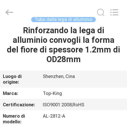
2026
Shenzhen
Jingji
Technology
Co.,
Tubo della lega di alluminio
Ltd..
All
Rinforzando la lega di
CASA.
Rights
Reserved.
alluminio convogli la forma
PRODOTTI
del fiore di spessore 1.2mm di
OD28mm
SU
DI
Luogo di
Shenzhen, Cina
origine:
NOI
Marca:
Top-King
VISITA
Certificazione:
ISO9001:2008;RoHS
ALLA
Numero di
AL-2812-A
FABBRICA
modello: