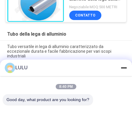
flangia doppia senza
Negoziabile MOQ:500 METRI
cuciture del tubo
CONTATTO
Tubo della lega di alluminio
Tubo versatile in lega di alluminio caratterizzato da
eccezionale durata e facile fabbricazione per vari scopi
industriali
LULU
Tubo in lega di alluminio a ossidazione argento - tubo
strutturale 6063-T5 per montaggio di banchi di lavoro e
scaffalature di magazzino
8:40 PM
Tubo in lega di alluminio pressofuso diametro esterno 28 mm
- Tubo leggero riutilizzabile per telai industriali
Good day, what product are you looking for?
Categorie popolari
Tutti
Connettori Del Tubo 
Giunti Di Tubo Del 