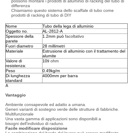
possono montare i prodotti di alluminio di racking del tubo di
differenza
Chiamiamo questo sistema dello scaffale di tubo come
prodotti di racking di tubo di DIY
Nome
Tubo della lega di alluminio
Oggetto no.
AL-2812-A
Spessore della
1.2mm può
facoltativo
parete
Fuori diametro
28 millimetri
Materiale
Estrusione di alluminio con il trattamento del
alumite
Valore di
10
ohm
9
resistenza:
Peso
0.49kg/m
Di lunghezza
4000mm per barra
standard
A
Vantaggio
Ambiente consapevole ed adatto a umana.
Generi varianti di sostegno verde delle strutture di fabbriche.
Multifunzionale
Una vasta gamma di applicazioni sono disponibili a
bisogni dell'individuo di raduno.
Facile modificare disposizione