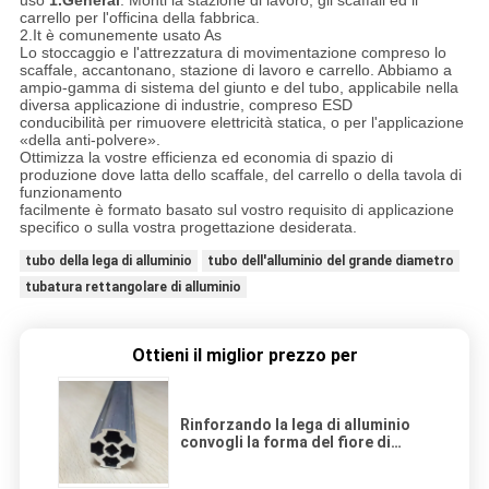
uso
1.General
: Monti la stazione di lavoro, gli scaffali ed il
carrello per l'officina della fabbrica.
2.It è comunemente usato As
Lo stoccaggio e l'attrezzatura di movimentazione compreso lo
scaffale, accantonano, stazione di lavoro e carrello. Abbiamo a
ampio-gamma di sistema del giunto e del tubo, applicabile nella
diversa applicazione di industrie, compreso ESD
conducibilità per rimuovere elettricità statica, o per l'applicazione
«della anti-polvere».
Ottimizza la vostre efficienza ed economia di spazio di
produzione dove latta dello scaffale, del carrello o della tavola di
funzionamento
facilmente è formato basato sul vostro requisito di applicazione
specifico o sulla vostra progettazione desiderata.
tubo della lega di alluminio
tubo dell'alluminio del grande diametro
tubatura rettangolare di alluminio
Ottieni il miglior prezzo per
Rinforzando la lega di alluminio
convogli la forma del fiore di
spessore 1.2mm di OD28mm