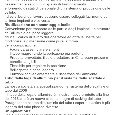
La combinazione del bordo del lavoro può essere modificata
flessibilmente secondo lo spazio di funzionamento
e fornendo gli stati di personale di un sistema di produzione delle
cellule.
I diversi bordi del lavoro possono essere collegati facilmente per
la linea impianti e vice versa.
Riutilizzazione con smontaggio facile
Conveniente per trasporto delle parti e degli impianti. Le strutture
dell'alluminio del peso leggero
riduca il carico di lavoro dell'operatore ed offra la libertà per
modificare la dimensione come pure la forma
della composizione.
Facile da assemblare e smonti
Il tubo magro rende la perfezione più perfetta
Prodotto brevettato, il solo produttore in Cina, buon prezzo e
benefici tangibili
Flessibile per regolare la posizione
Bell'aspetto e peso leggero.
Funzioni convenientemente e rispettoso dell'ambiente.
Tubo della lega di alluminio per il sistema dello scaffale di
tubo
La nostra società sta specializzando nel sistema dello scaffale di
tubo dal 2006
. Il tubo della lega di alluminio è il nostro nuovo prodotto alla fine
del 2013 che è un nuovo sistema magro di racking del tubo
Paragonando al tubo di alluminio del tubo ricoperto plastica è più
leggero del tubo plastica-rivestito
Un Aplications: