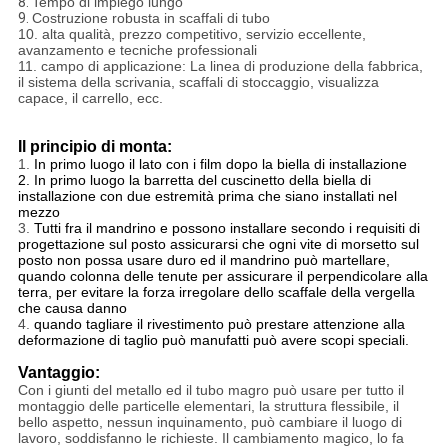
8.
Tempo di impiego lungo
9.
Costruzione robusta in scaffali di tubo
10. alta qualità, prezzo competitivo, servizio eccellente,
avanzamento e tecniche professionali
11. campo di applicazione: La linea di produzione della fabbrica,
il sistema della scrivania, scaffali di stoccaggio, visualizza
capace, il carrello, ecc.
Il principio di monta:
1.
In primo luogo il lato con i film dopo la biella di installazione
2. In primo luogo
la barretta del cuscinetto della biella di
installazione con due estremità prima che siano installati nel
mezzo
3.
Tutti fra il mandrino e possono installare secondo i requisiti di
progettazione sul posto assicurarsi che ogni vite di morsetto sul
posto non possa usare duro ed il mandrino può martellare,
quando colonna delle tenute per assicurare il perpendicolare alla
terra, per evitare la forza irregolare dello scaffale della vergella
che causa danno
4.
quando tagliare il rivestimento può prestare attenzione alla
deformazione di taglio può manufatti può avere scopi speciali.
Vantaggio:
Con i giunti del metallo ed il tubo magro può usare per tutto il
montaggio delle particelle elementari, la struttura flessibile, il
bello aspetto, nessun inquinamento, può cambiare il luogo di
lavoro, soddisfanno le richieste. Il cambiamento magico, lo fa