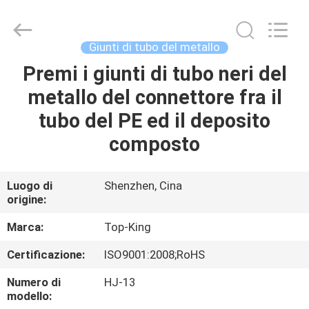
2026
Shenzhen
Jingji
Technology
Co.,
Giunti di tubo del metallo
Ltd..
All
Premi i giunti di tubo neri del
CASA.
Rights
Reserved.
metallo del connettore fra il
PRODOTTI
tubo del PE ed il deposito
composto
SU
DI
Luogo di
Shenzhen, Cina
origine:
NOI
Marca:
Top-King
VISITA
Certificazione:
ISO9001:2008;RoHS
ALLA
Numero di
HJ-13
FABBRICA
modello: