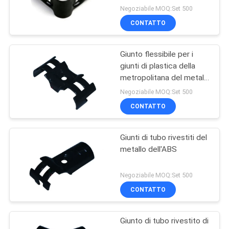
Negoziabile MOQ:Set 500
CONTATTO
Giunto flessibile per i
giunti di plastica della
metropolitana del metallo
del tubo 28mm del PVC
Negoziabile MOQ:Set 500
che collegano
CONTATTO
metropolitana magra
Giunti di tubo rivestiti del
metallo dell'ABS
Negoziabile MOQ:Set 500
CONTATTO
Giunto di tubo rivestito di