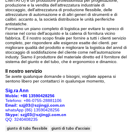
LIMITATO) è un produttore professionista per progettazione,
produzione e la vendita dell'attrezzatura industriale di
stoccaggio, dell'attrezzatura di produzione flessibile, delle
attrezzature di automazione e di altri generi di strumenti e di
calibri. accanto a, la società distribuisce le unità periferiche
antistatiche.
Forniamo un piano completo di logistica per evitare lo spreco di
risorse nel corso dell'acquisto e la catena di fornitura vicino
fabbrica. È il nostro scopo finale per fornire a tutti i clienti servizio
completo, per rispondere alle esigenze esatte dei clienti. per
migliorare qualità del prodotto e migliorare la logistica del annd di
stoccaggio di soddisfazione del cliente come nell'automazione
industy. Siamo il produttore del materiale diretto ed il fornitore del
sistema del giunto e del tubo, che è ergonomico e dinamico.
Il nostro servizio
Se avete qualunque domande o bisogni, vogliate appena si
sentono libero per contattarci in qualunque momento,
Sig.ra Ann
Moble: +86 13590428256
Telefono: +86-0755-28881106
Email: szjj03@szjingji.com.cn
whatsApp (86) 13590428256
Skype: szjj03@szjingji.com.cn
QQ: 3240408235
giunto di tubo flessibile
giunti di tubo d'acciaio