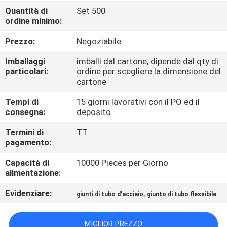
Quantità di
Set 500
ordine minimo:
CONTROLLO
DELLA
Prezzo:
Negoziabile
QUALITÀ
Imballaggi
imballi dal cartone, dipende dal qty di
particolari:
ordine per scegliere la dimensione del
cartone
CONTATTACI
Tempi di
15 giorni lavorativi con il PO ed il
consegna:
deposito
CHIEDI UN
Termini di
TT
PREVENTIVO
pagamento:
Capacità di
10000 Pieces per Giorno
MAPPA
alimentazione:
DEL
Evidenziare:
,
giunti di tubo d'acciaio
giunto di tubo flessibile
SITO
MIGLIOR PREZZO