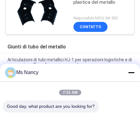
plastica del metallo
Negoziabile MOQ:Set 500
CONTATTO
Giunti di tubo del metallo
Articulazioni di tubi metallici HJ-1 per operazioni logistiche e di
magazzino - Riconfigurazione rapida
Ms Nancy
Sistema di passerelle tubolari economiche - Giunti tubolari
metallici HJ-1 per progetti attenti al budget
7:31 AM
Sistema di canalizzazioni completo - Giunti metallici HJ-1 per
lo stoccaggio industriale
Good day, what product are you looking for?
Categorie popolari
Tutti
Connettori Del Tubo 
Giunti Di Tubo Del 