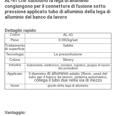
AL-41
la lega di alluminio
che sabbiano
congiungono per il connettore di fusione sotto
pressione applicato tubo di alluminio della lega di
alluminio del banco da lavoro
Dettaglio rapido
AL-41
Codice
Peso
0.092kg/set
Trattamento
Sabbii
di superficie
Tecnologia
La pressofusione
Colore
Slivery
Industria
Automobile, elettronico, montare, logistico, gruppo di lavoro
del produttore
di alluminio
Applicato
Il diametro
adatto
28mm, uesd del
tubo per il banco da lavoro, sistema automatico,
collega il tubo due nella via di mezzo
Nome
giunto della lega di alluminio
Vantaggio: