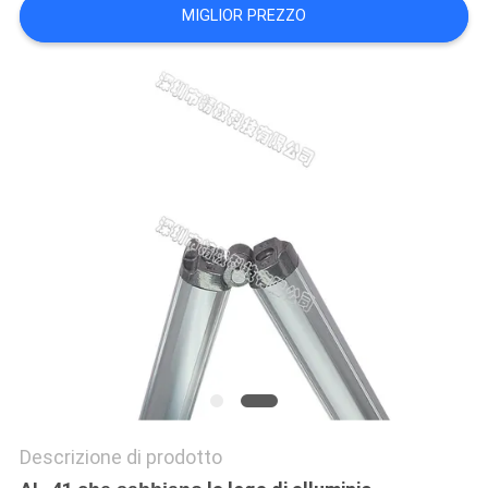
MIGLIOR PREZZO
POLITICA
SULLA
PRIVACY
Descrizione di prodotto