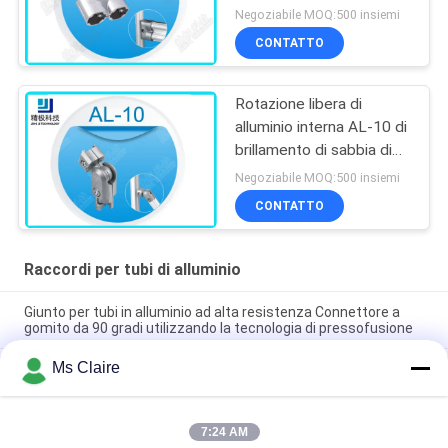
Negoziabile MOQ:500 insiemi
CONTATTO
Rotazione libera di
alluminio interna AL-10 di
brillamento di sabbia di
360 raccordi per tubi di
Negoziabile MOQ:500 insiemi
grado
CONTATTO
Raccordi per tubi di alluminio
Giunto per tubi in alluminio ad alta resistenza Connettore a
gomito da 90 gradi utilizzando la tecnologia di pressofusione
Ms Claire
Giunto per tubi in alluminio argento anodizzato pressofuso
certificato ISO9001 per sistemi di tubi magri e stazioni di
lavoro industriali
7:24 AM
90° Femminile Assisteva Pipe di alluminio Connessione di