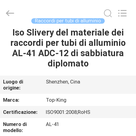
2026
Shenzhen
Jingji
Technology
Co.,
Raccordi per tubi di alluminio
Ltd..
All
Iso Slivery del materiale dei
CASA.
Rights
Reserved.
raccordi per tubi di alluminio
PRODOTTI
AL-41 ADC-12 di sabbiatura
diplomato
SU
DI
Luogo di
Shenzhen, Cina
origine:
NOI
Marca:
Top-King
VISITA
Certificazione:
ISO9001:2008;RoHS
ALLA
Numero di
AL-41
FABBRICA
modello: