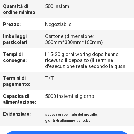
Quantità di
500 insiemi
ordine minimo:
CONTROLLO
DELLA
Prezzo:
Negoziabile
QUALITÀ
Imballaggi
Cartone (dimensione:
particolari:
360mm*300mm*160mm)
CONTATTACI
Tempi di
i 15-20 giorni woring dopo hanno
consegna:
ricevuto il deposito (il termine
d'esecuzione reale secondo la quan
CHIEDI UN
Termini di
T/T
PREVENTIVO
pagamento:
Capacità di
5000 insiemi al giorno
MAPPA
alimentazione:
DEL
Evidenziare:
,
accessori per tubi del metallo
SITO
giunti di alluminio del tubo