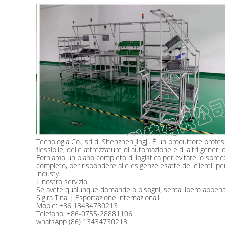
Tecnologia Co., srl di Shenzhen Jingji. È un produttore profes
flessibile, delle attrezzature di automazione e di altri generi d
Forniamo un piano completo di logistica per evitare lo spreco di
completo, per rispondere alle esigenze esatte dei clienti. pe
industy.
Il nostro servizio
Se avete qualunque domande o bisogni, senta libero appen
Sig.ra Tina | Esportazione internazionali
Moble: +86 13434730213
Telefono: +86-0755-28881106
whatsApp (86) 13434730213