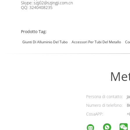
Skype: szjj02@szjingji.com.cn
QQ: 3240408235
Prodotto Tag:
Giunti Di Alluminio Del Tubo
Accessori Per Tubi Del Metallo
Con
Met
Persona di contatto:
Ja
Numero di telefono:
8
CosaAPP:
+