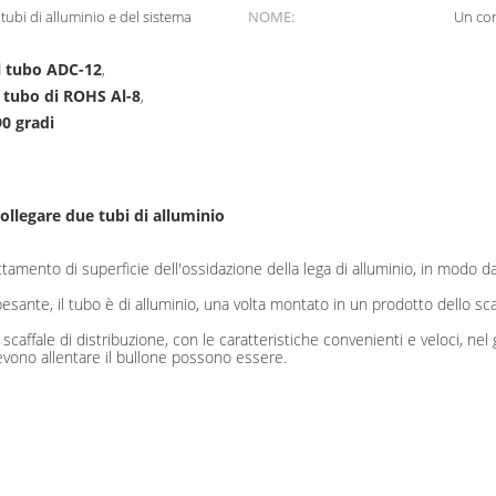
ubi di alluminio e del sistema
NOME:
Un con
el tubo ADC-12
,
l tubo di ROHS Al-8
,
90 gradi
collegare due tubi di alluminio
attamento di superficie dell'ossidazione della lega di alluminio, in modo 
sante, il tubo è di alluminio, una volta montato in un prodotto dello scaff
lo scaffale di distribuzione, con le caratteristiche convenienti e veloci, 
vono allentare il bullone possono essere.