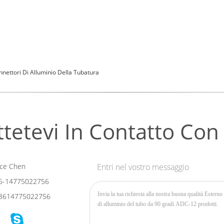
nettori Di Alluminio Della Tubatura
tetevi In ​​contatto Con
ce Chen
Entri nel vostro messaggio
6-14775022756
8614775022756