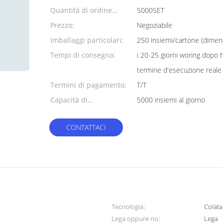
Quantità di ordine
5000SET
minimo:
Prezzo:
Negoziabile
Imballaggi particolari:
250 insiemi/cartone (dim
Tempi di consegna:
i 20-25 giorni woring dopo h
termine d'esecuzione reale
Termini di pagamento:
T/T
Capacità di
5000 insiemi al giorno
alimentazione:
CONTATTACI
Tecnologia:
Colata
Lega oppure no:
Lega