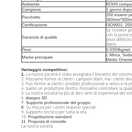
Ambiente
ROHS compal
Campione
1 giorno dopo
250 insiemi p
Pacchetto
360mm*300
Certificazione
ISO9001: 20
Se ricevete gli
con la posta 
Garanzia di qualità
pezzi difettosi
libere.
Peso
0.0359kg/set
L'Africa, Suda
Marke principale
Medio Orient
Vantaggio competitivo:
La nostra società è stata assegnata il brevetto del sistema 
1.
2.
Possiamo fornire ai clienti i campioni liberi, ma i clienti de
3.
Può fornire ai clienti i prodotti professionali e veloci e la 
4.
Siamo un produttore diretto. Possiamo controllare la qualità
5.
La nostra società ha più di dieci anni di esperienza del si
6.
disegno 3D
7. Supporto professionale del gruppo
Su misura per i vostri requisiti speciali
8.
9.
Supporto tecnico per tutta la vita
10.
Progettazione standard
11. Proposta di concetto
La nostra società