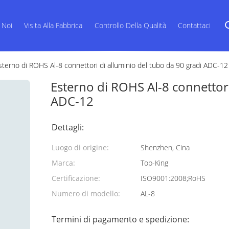
 Noi
Visita Alla Fabbrica
Controllo Della Qualità
Contattaci
sterno di ROHS Al-8 connettori di alluminio del tubo da 90 gradi ADC-12
Esterno di ROHS Al-8 connettori
ADC-12
Dettagli:
Luogo di origine:
Shenzhen, Cina
Marca:
Top-King
Certificazione:
ISO9001:2008;RoHS
Numero di modello:
AL-8
Termini di pagamento e spedizione: