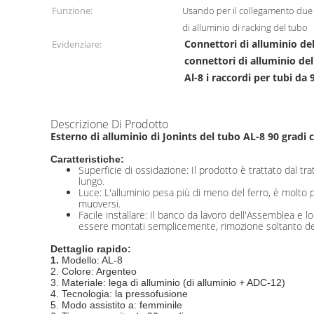
Funzione:
Usando per il collegamento due t
di alluminio di racking del tubo
Connettori di alluminio d
Evidenziare:
connettori di alluminio de
Al-8 i raccordi per tubi da 
Descrizione Di Prodotto
Esterno di alluminio di Jonints del tubo AL-8 90 gradi 
Caratteristiche:
Superficie di ossidazione:
Il prodotto è trattato dal tr
lungo
.
Luce: L'alluminio pesa più di meno del ferro, è molto pe
muoversi.
Facile installare: Il banco da lavoro dell'Assemblea e 
essere montati semplicemente, rimozione soltanto de
Dettaglio rapido:
1.
Modello: AL-8
2. Colore: Argenteo
3.
Materiale: lega di alluminio (di alluminio + ADC-12)
4. Tecnologia: la pressofusione
5.
Modo assistito a: femminile