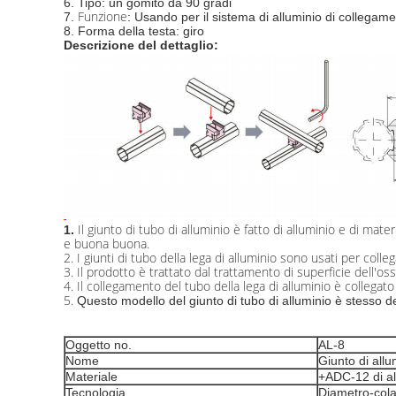
6.
Tipo: un gomito da 90 gradi
Funzione
7.
: Usando per il sistema di alluminio di collegame
8.
Forma della testa: giro
Descrizione del dettaglio:
Il giunto di tubo di alluminio è fatto di alluminio e di mat
1.
e buona buona.
2.
I giunti di tubo della lega di alluminio sono usati per collega
3.
Il prodotto è trattato dal trattamento di superficie dell'oss
4.
Il collegamento del tubo della lega di alluminio è collegato
5.
Questo modello del giunto di tubo di alluminio è stesso del
Oggetto no.
AL-8
Nome
Giunto di allu
Materiale
+ADC-12 di al
Tecnologia
Diametro-cola