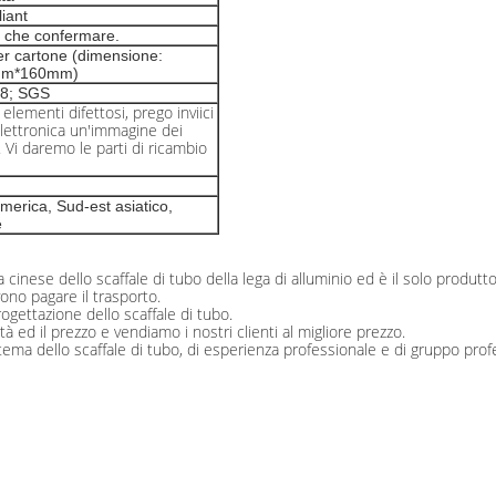
iant
 che confermare.
er cartone (dimensione:
mm*160mm)
08; SGS
 elementi difettosi, prego inviici
elettronica un'immagine dei
. Vi daremo le parti di ricambio
merica, Sud-est asiatico,
e
cinese dello scaffale di tubo della lega di alluminio ed è il solo produttor
vono pagare il trasporto.
progettazione dello scaffale di tubo.
 ed il prezzo e vendiamo i nostri clienti al migliore prezzo.
stema dello scaffale di tubo, di esperienza professionale e di gruppo profe