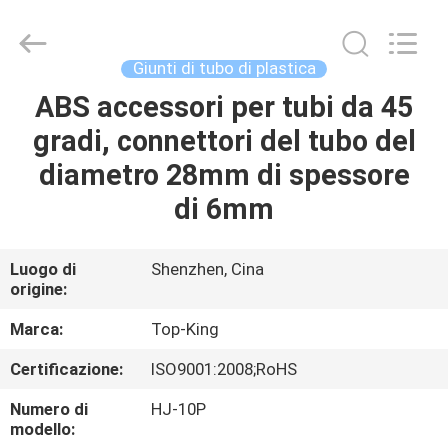
2026
Shenzhen
Jingji
Technology
Co.,
Giunti di tubo di plastica
Ltd..
All
ABS accessori per tubi da 45
CASA.
Rights
Reserved.
gradi, connettori del tubo del
PRODOTTI
diametro 28mm di spessore
di 6mm
SU
DI
Luogo di
Shenzhen, Cina
origine:
NOI
Marca:
Top-King
VISITA
Certificazione:
ISO9001:2008;RoHS
ALLA
Numero di
HJ-10P
FABBRICA
modello: