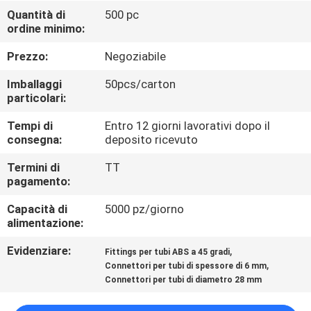
Quantità di
500 pc
ordine minimo:
CONTROLLO
DELLA
Prezzo:
Negoziabile
QUALITÀ
Imballaggi
50pcs/carton
particolari:
CONTATTACI
Tempi di
Entro 12 giorni lavorativi dopo il
consegna:
deposito ricevuto
CHIEDI UN
Termini di
TT
pagamento:
PREVENTIVO
Capacità di
5000 pz/giorno
alimentazione:
MAPPA
Evidenziare:
,
Fittings per tubi ABS a 45 gradi
DEL
,
Connettori per tubi di spessore di 6 mm
SITO
Connettori per tubi di diametro 28 mm