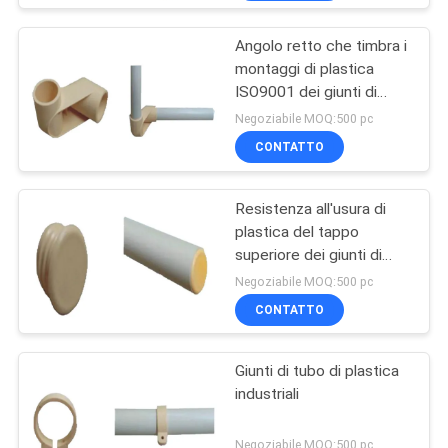
Angolo retto che timbra i
montaggi di plastica
ISO9001 dei giunti di
tubo: 2008
Negoziabile MOQ:500 pc
CONTATTO
Resistenza all'usura di
plastica del tappo
superiore dei giunti di
tubo dell'ABS flessibile
Negoziabile MOQ:500 pc
ODM/dell'OEM
CONTATTO
Giunti di tubo di plastica
industriali
Negoziabile MOQ:500 pc