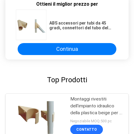
Ottieni il miglior prezzo per
ABS accessori per tubi da 45
gradi, connettori del tubo del
diametro 28mm di spessore di
6mm
Continua
Top Prodotti
Montaggi rivestiti
dell'impianto idraulico
della plastica beige per il
sistema dello scaffale di
Negoziabile MOQ:500 pc
tubo di DIY
CONTATTO