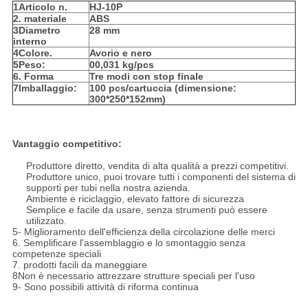
1Articolo n.
HJ-10P
2. materiale
ABS
3Diametro
28 mm
interno
4Colore.
Avorio e nero
5Peso:
00,031 kg/pcs
6. Forma
Tre modi con stop finale
7Imballaggio:
100 pcs/cartuccia (dimensione:
300*250*152mm)
Vantaggio competitivo:
Produttore diretto, vendita di alta qualità a prezzi competitivi.
Produttore unico, puoi trovare tutti i componenti del sistema di
supporti per tubi nella nostra azienda.
Ambiente e riciclaggio, elevato fattore di sicurezza
Semplice e facile da usare, senza strumenti può essere
utilizzato.
5- Miglioramento dell'efficienza della circolazione delle merci
6. Semplificare l'assemblaggio e lo smontaggio senza
competenze speciali
7. prodotti facili da maneggiare
8Non è necessario attrezzare strutture speciali per l'uso
9- Sono possibili attività di riforma continua