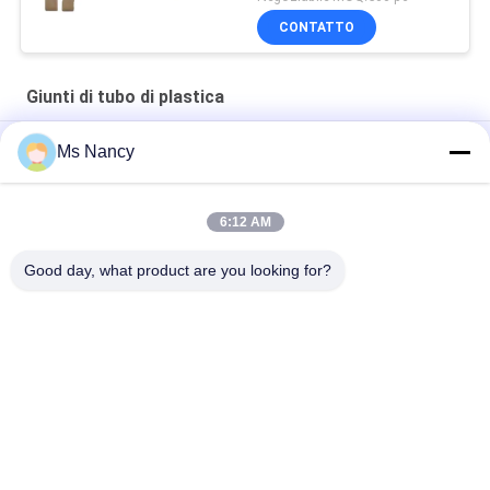
CONTATTO
Giunti di tubo di plastica
ABS di plastica Mterial dei montaggi della tubatura dell'acqua
Ms Nancy
del connettore di plastica nero beige del tubo 4 modi
Giunti di tubo di plastica riutilizzabili
6:12 AM
Giunti di tubo di plastica beige
Good day, what product are you looking for?
Categorie popolari
Tutti
Connettori Del Tubo 
Giunti Di Tubo Del 
Del Metallo
Metallo
Raccordi Per Tubi Di 
Tubo Della Lega Di 
Alluminio
Alluminio