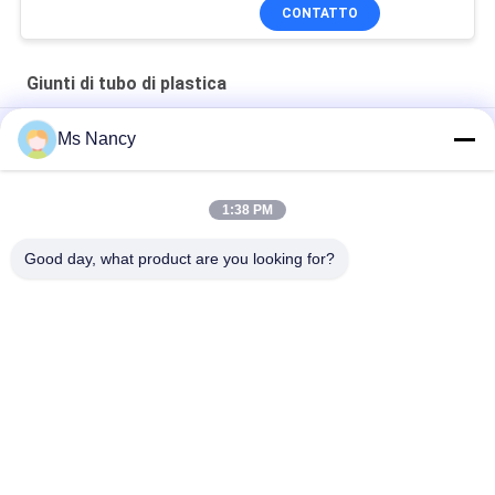
CONTATTO
Giunti di tubo di plastica
ABS di plastica Mterial dei montaggi della tubatura dell'acqua
Ms Nancy
del connettore di plastica nero beige del tubo 4 modi
Giunti di tubo di plastica riutilizzabili
1:38 PM
Giunti di tubo di plastica beige
Good day, what product are you looking for?
Categorie popolari
Tutti
Connettori Del Tubo 
Giunti Di Tubo Del 
Del Metallo
Metallo
Raccordi Per Tubi Di 
Tubo Della Lega Di 
Alluminio
Alluminio