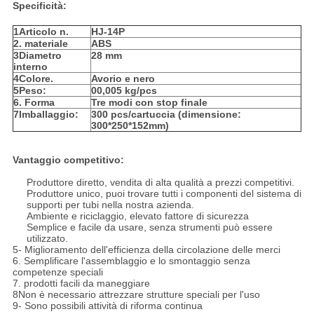
Specificità:
1Articolo n.
HJ-14P
2. materiale
ABS
3Diametro
28 mm
interno
4Colore.
Avorio e nero
5Peso:
00,005 kg/pcs
6. Forma
Tre modi con stop finale
7Imballaggio:
300 pcs/cartuccia (dimensione:
300*250*152mm)
Vantaggio competitivo:
Produttore diretto, vendita di alta qualità a prezzi competitivi.
Produttore unico, puoi trovare tutti i componenti del sistema di
supporti per tubi nella nostra azienda.
Ambiente e riciclaggio, elevato fattore di sicurezza
Semplice e facile da usare, senza strumenti può essere
utilizzato.
5- Miglioramento dell'efficienza della circolazione delle merci
6. Semplificare l'assemblaggio e lo smontaggio senza
competenze speciali
7. prodotti facili da maneggiare
8Non è necessario attrezzare strutture speciali per l'uso
9- Sono possibili attività di riforma continua