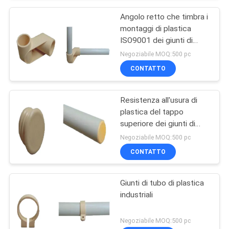
Angolo retto che timbra i
montaggi di plastica
ISO9001 dei giunti di
tubo: 2008
Negoziabile MOQ:500 pc
CONTATTO
Resistenza all'usura di
plastica del tappo
superiore dei giunti di
tubo dell'ABS flessibile
Negoziabile MOQ:500 pc
ODM/dell'OEM
CONTATTO
Giunti di tubo di plastica
industriali
Negoziabile MOQ:500 pc