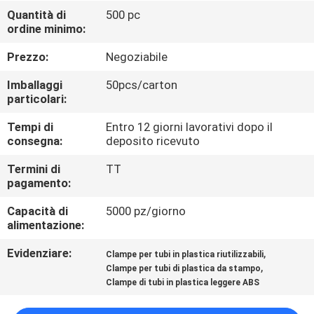
Quantità di
500 pc
ordine minimo:
CONTROLLO
DELLA
Prezzo:
Negoziabile
QUALITÀ
Imballaggi
50pcs/carton
particolari:
CONTATTACI
Tempi di
Entro 12 giorni lavorativi dopo il
consegna:
deposito ricevuto
CHIEDI UN
Termini di
TT
pagamento:
PREVENTIVO
Capacità di
5000 pz/giorno
alimentazione:
MAPPA
Evidenziare:
,
Clampe per tubi in plastica riutilizzabili
DEL
,
Clampe per tubi di plastica da stampo
SITO
Clampe di tubi in plastica leggere ABS