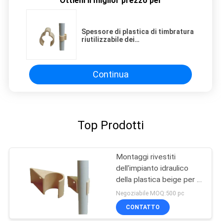
Ottieni il miglior prezzo per
Spessore di plastica di timbratura
riutilizzabile dei
morsetti/connettori 6mm di tubo
dell'ABS leggero
Continua
Top Prodotti
Montaggi rivestiti
dell'impianto idraulico
della plastica beige per il
sistema dello scaffale di
Negoziabile MOQ:500 pc
tubo di DIY
CONTATTO