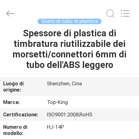
2026
Shenzhen
Jingji
Technology
Co.,
Giunti di tubo di plastica
Ltd..
All
Spessore di plastica di
CASA.
Rights
Reserved.
timbratura riutilizzabile dei
PRODOTTI
morsetti/connettori 6mm di
tubo dell'ABS leggero
SU
DI
Luogo di
Shenzhen, Cina
origine:
NOI
Marca:
Top-King
VISITA
Certificazione:
ISO9001:2008;RoHS
ALLA
Numero di
HJ-14P
FABBRICA
modello: