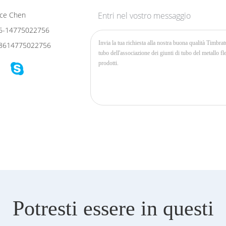
ce Chen
Entri nel vostro messaggio
6-14775022756
8614775022756
Potresti essere in questi