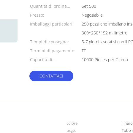
Quantità di ordine
Set 500
minimo:
Prezzo:
Negoziabile
Imballaggi particolari:
250 pezzi che imballano ins
300*250*152 millimetro
Tempi di consegna:
5-7 giorni lavorativi con il P
Termini di pagamento:
TT
Capacità di
10000 Pieces per Giorno
alimentazione:
CONTATTACI
colore:
Il ner
usge:
Tubo r