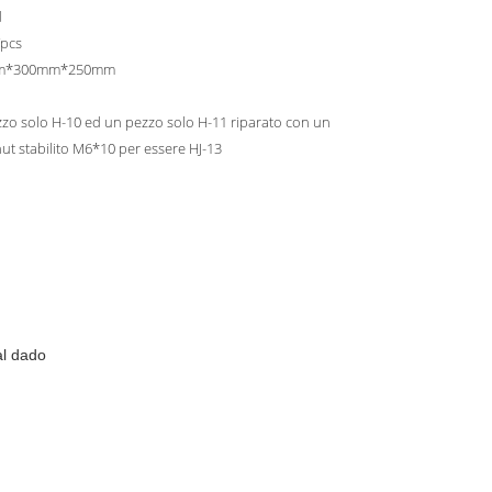
d
/pcs
m*300mm*250mm
zo solo H-10 ed un pezzo solo H-11 riparato con un
ut stabilito M6*10 per essere HJ-13
dal dado