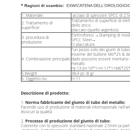
*
Ragioni di scambio:
EXW/CATENA DELL'OROLOGIO/C
1. Materiale:
acciaio di spessore SPCC di 2
Trattamento di superficie di elet
2. Trattamento di
dello zinco
superficie:
placcato (quello argenteo)
Elettroforesi →Stamping di mode
3. procedura di
SPCC Steel→
produzione:
O placcatura
l'un pezzo solo dei giunti di tub
insieme del bullone M6*25 & de
4. Combinazione principale:
dado possono essere montano un
metallo
HJ-13 (H-10*1+H-11*1+M6*25*
5.Weight
38,4 pc di g/
6. Oggetto no.
H-11
Descrizione di prodotto:
1.
Norma fabbricante del giunto di tubo del metallo:
Facendo uso di produzione di materiali internazionale nell'ambit
Assicuri la qualità
2.
Processo di produzione del giunto di tubo:
Coerente con lo spessore standard nazionale 2.5mm (a parte