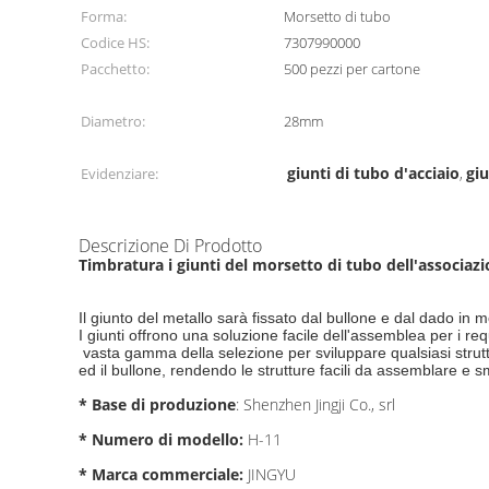
Forma:
Morsetto di tubo
Codice HS:
7307990000
Pacchetto:
500 pezzi per cartone
Diametro:
28mm
giunti di tubo d'acciaio
giu
Evidenziare:
,
Descrizione Di Prodotto
Timbratura i giunti del morsetto di tubo dell'associazi
Il giunto del metallo sarà fissato dal bullone e dal dado in
I giunti offrono una soluzione facile dell'assemblea per i requis
vasta gamma della selezione per sviluppare qualsiasi strut
ed il bullone, rendendo le strutture facili da assemblare e 
* Base di produzione
: Shenzhen Jingji Co., srl
* Numero di modello:
H-11
* Marca commerciale:
JINGYU