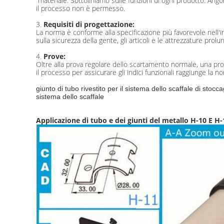
materiale. Sottoliniamo sulle funzioni di ogni prodotto. Angoli
il processo non è permesso.
3.
Requisiti di progettazione:
La norma è conforme alla specificazione più favorevole nell'i
sulla sicurezza della gente, gli articoli e le attrezzature prol
4.
Prove:
Oltre alla prova regolare dello scartamento normale, una prov
il processo per assicurare gli indici funzionali raggiunge la n
giunto di tubo rivestito per il sistema dello scaffale di sto
sistema dello scaffale
Applicazione di tubo e dei giunti del metallo H-10 E H-