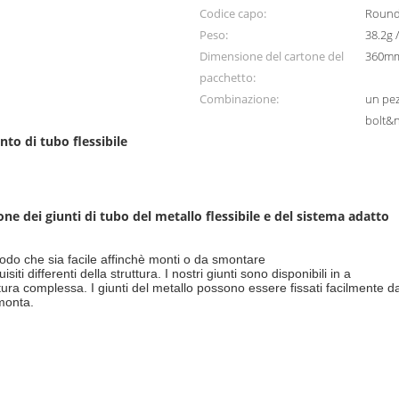
Codice capo:
Roun
Peso:
38.2g 
Dimensione del cartone del
360m
pacchetto:
Combinazione:
un pez
bolt&n
nto di tubo flessibile
one dei giunti di tubo del metallo flessibile e del sistema adatto
 modo che sia facile affinchè monti o da smontare
iti differenti della struttura. I nostri giunti sono disponibili in a
tura complessa. I giunti del metallo possono essere fissati facilmente 
smonta.