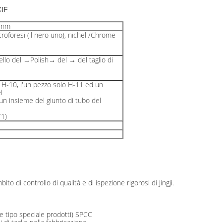
IF
.5mm
troforesi (il nero uno), nichel /Chrome
llo del →Polish→ del → del taglio di
o H-10, l'un pezzo solo H-11 ed un
l
 insieme del giunto di tubo del
1)
o di controllo di qualità e di ispezione rigorosi di Jingji.
 tipo speciale prodotti) SPCC