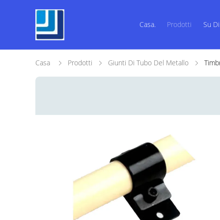
Casa.
Prodotti
Su Di
Casa
Prodotti
Giunti Di Tubo Del Metallo
Timbr