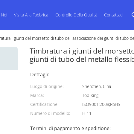
 Noi
Visita Alla Fabbrica
Controllo Della Qualità
Contattaci
atura i giunti del morsetto di tubo dell'associazione dei giunti di tubo de
Timbratura i giunti del morsetto
giunti di tubo del metallo flessi
Dettagli:
Luogo di origine:
Shenzhen, Cina
Marca:
Top-King
Certificazione:
ISO9001:2008;RoHS
Numero di modello:
H-11
Termini di pagamento e spedizione: