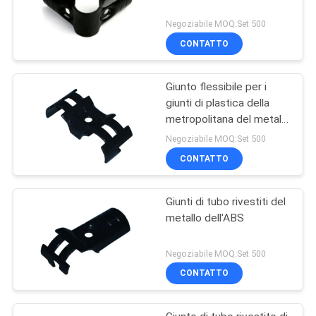
Negoziabile MOQ:Set 500
CONTATTO
Giunto flessibile per i
giunti di plastica della
metropolitana del metallo
del tubo 28mm del PVC
Negoziabile MOQ:Set 500
che collegano
CONTATTO
metropolitana magra
Giunti di tubo rivestiti del
metallo dell'ABS
Negoziabile MOQ:Set 500
CONTATTO