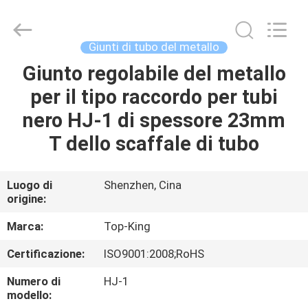
2026
Shenzhen
Jingji
Technology
Co.,
Giunti di tubo del metallo
Ltd..
All
Giunto regolabile del metallo
CASA.
Rights
Reserved.
per il tipo raccordo per tubi
PRODOTTI
nero HJ-1 di spessore 23mm
T dello scaffale di tubo
SU
DI
Luogo di
Shenzhen, Cina
origine:
NOI
Marca:
Top-King
VISITA
Certificazione:
ISO9001:2008;RoHS
ALLA
Numero di
HJ-1
FABBRICA
modello: