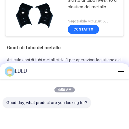
Giunto di tubo rivestito di
plastica del metallo
Negoziabile MOQ:Set 500
CONTATTO
Giunti di tubo del metallo
Articulazioni di tubi metallici HJ-1 per operazioni logistiche e di
magazzino - Riconfigurazione rapida
LULU
Sistema di passerelle tubolari economiche - Giunti tubolari
metallici HJ-1 per progetti attenti al budget
4:58 AM
Sistema di canalizzazioni completo - Giunti metallici HJ-1 per
lo stoccaggio industriale
Good day, what product are you looking for?
Categorie popolari
Tutti