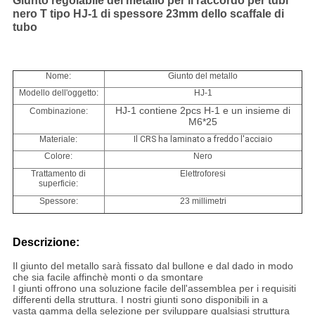
Giunto regolabile del metallo per il raccordo per tubi
nero T tipo HJ-1 di spessore 23mm dello scaffale di
tubo
Nome:
Giunto del metallo
Modello dell'oggetto:
HJ-1
HJ-1 contiene 2pcs H-1 e un insieme di
Combinazione:
M6*25
Materiale:
Il CRS ha laminato a freddo l'acciaio
Colore:
Nero
Trattamento di
Elettroforesi
superficie:
Spessore:
23 millimetri
Descrizione:
Il giunto del metallo sarà fissato dal bullone e dal dado in modo
che sia facile affinchè monti o da smontare
I giunti offrono una soluzione facile dell'assemblea per i requisiti
differenti della struttura. I nostri giunti sono disponibili in a
vasta gamma della selezione per sviluppare qualsiasi struttura