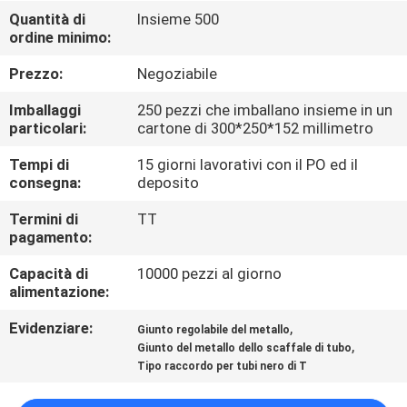
Quantità di
Insieme 500
ordine minimo:
CONTROLLO
DELLA
Prezzo:
Negoziabile
QUALITÀ
Imballaggi
250 pezzi che imballano insieme in un
particolari:
cartone di 300*250*152 millimetro
CONTATTACI
Tempi di
15 giorni lavorativi con il PO ed il
consegna:
deposito
CHIEDI UN
Termini di
TT
pagamento:
PREVENTIVO
Capacità di
10000 pezzi al giorno
alimentazione:
MAPPA
Evidenziare:
,
Giunto regolabile del metallo
DEL
,
Giunto del metallo dello scaffale di tubo
SITO
Tipo raccordo per tubi nero di T