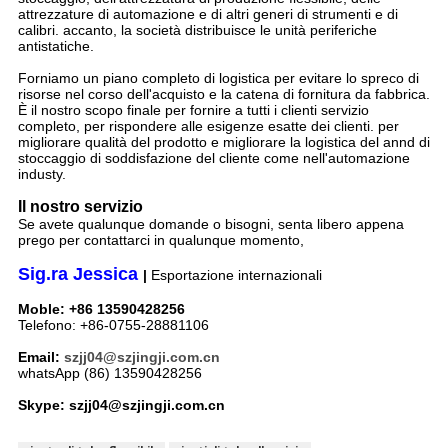
attrezzature di automazione e di altri generi di strumenti e di
calibri. accanto, la società distribuisce le unità periferiche
antistatiche.
Forniamo un piano completo di logistica per evitare lo spreco di
risorse nel corso dell'acquisto e la catena di fornitura da fabbrica.
È il nostro scopo finale per fornire a tutti i clienti servizio
completo, per rispondere alle esigenze esatte dei clienti. per
migliorare qualità del prodotto e migliorare la logistica del annd di
stoccaggio di soddisfazione del cliente come nell'automazione
industy.
Il nostro servizio
Se avete qualunque domande o bisogni, senta libero appena
prego per contattarci in qualunque momento,
Sig.ra Jessica
|
Esportazione internazionali
Moble: +86 13590428256
Telefono: +86-0755-28881106
Email:
szjj04@szjingji.com.cn
whatsApp (86) 13590428256
Skype: szjj04@szjingji.com.cn