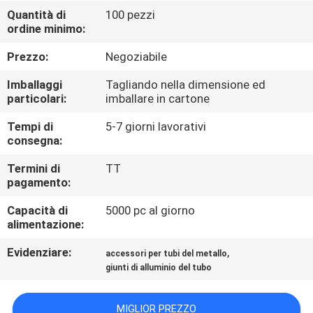
Quantità di
100 pezzi
ordine minimo:
CONTROLLO
DELLA
Prezzo:
Negoziabile
QUALITÀ
Imballaggi
Tagliando nella dimensione ed
particolari:
imballare in cartone
CONTATTACI
Tempi di
5-7 giorni lavorativi
consegna:
CHIEDI UN
Termini di
TT
pagamento:
PREVENTIVO
Capacità di
5000 pc al giorno
alimentazione:
MAPPA
Evidenziare:
,
accessori per tubi del metallo
DEL
giunti di alluminio del tubo
SITO
MIGLIOR PREZZO