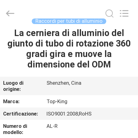
2026
Shenzhen
Jingji
Technology
Co.,
Raccordi per tubi di alluminio
Ltd..
All
La cerniera di alluminio del
CASA.
Rights
Reserved.
giunto di tubo di rotazione 360
PRODOTTI
gradi gira e muove la
dimensione del ODM
SU
DI
Luogo di
Shenzhen, Cina
origine:
NOI
Marca:
Top-King
VISITA
Certificazione:
ISO9001:2008;RoHS
ALLA
Numero di
AL-R
FABBRICA
modello: