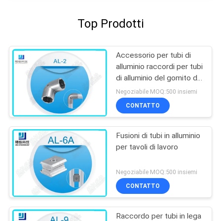
Top Prodotti
Accessorio per tubi di
alluminio raccordi per tubi
di alluminio del gomito da
90 gradi per il tubo del
Negoziabile MOQ:500 insiemi
OD 28mm
CONTATTO
Fusioni di tubi in alluminio
per tavoli di lavoro
Negoziabile MOQ:500 insiemi
CONTATTO
Raccordo per tubi in lega