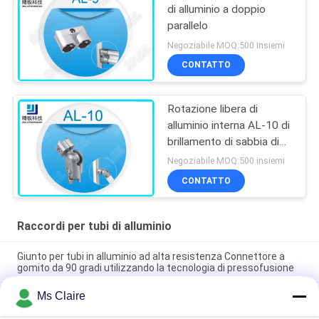
di alluminio a doppio
parallelo
Negoziabile MOQ:500 insiemi
CONTATTO
Rotazione libera di
alluminio interna AL-10 di
brillamento di sabbia di
360 raccordi per tubi di
Negoziabile MOQ:500 insiemi
grado
CONTATTO
Raccordi per tubi di alluminio
Giunto per tubi in alluminio ad alta resistenza Connettore a
gomito da 90 gradi utilizzando la tecnologia di pressofusione
Ms Claire
Giunto per tubi in alluminio argento anodizzato pressofuso
certificato ISO9001 per sistemi di tubi magri e stazioni di