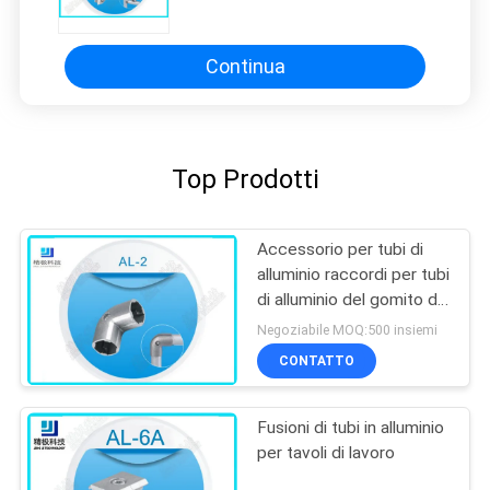
45 raccordi per tubi di alluminio di
grado
Continua
Top Prodotti
Accessorio per tubi di
alluminio raccordi per tubi
di alluminio del gomito da
90 gradi per il tubo del
Negoziabile MOQ:500 insiemi
OD 28mm
CONTATTO
Fusioni di tubi in alluminio
per tavoli di lavoro