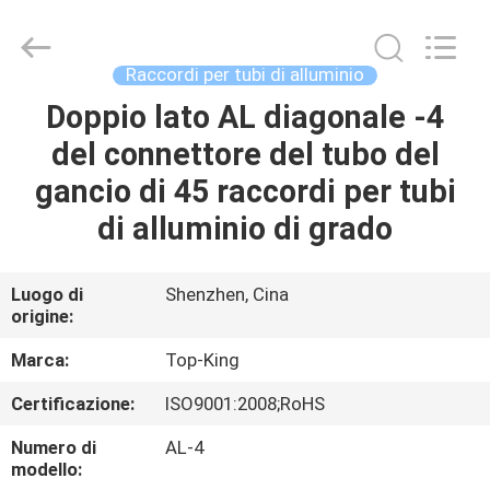
2026
Shenzhen
Jingji
Technology
Co.,
Raccordi per tubi di alluminio
Ltd..
All
Doppio lato AL diagonale -4
CASA.
Rights
Reserved.
del connettore del tubo del
PRODOTTI
gancio di 45 raccordi per tubi
di alluminio di grado
SU
DI
Luogo di
Shenzhen, Cina
origine:
NOI
Marca:
Top-King
VISITA
Certificazione:
ISO9001:2008;RoHS
ALLA
Numero di
AL-4
FABBRICA
modello: