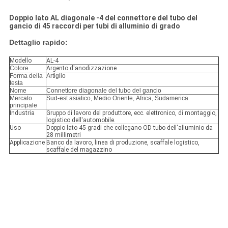
Doppio lato AL diagonale -4 del connettore del tubo del
gancio di 45 raccordi per tubi di alluminio di grado
Dettaglio rapido:
Modello
AL-4
Colore
Argento d'anodizzazione
Forma della
Artiglio
testa
Nome
Connettore diagonale del tubo del gancio
Mercato
Sud-est asiatico, Medio Oriente,
Africa, Sudamerica
principale
Industria
Gruppo di lavoro del produttore, ecc. elettronico, di montaggio,
logistico dell'automobile.
Uso
Doppio lato 45 gradi che collegano OD tubo dell'alluminio da
28 millimetri
Applicazione
Banco da lavoro, linea di produzione, scaffale logistico,
scaffale del magazzino