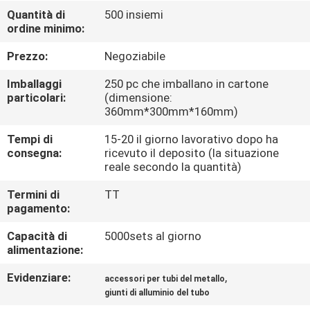
Quantità di
500 insiemi
ordine minimo:
CONTROLLO
DELLA
Prezzo:
Negoziabile
QUALITÀ
Imballaggi
250 pc che imballano in cartone
particolari:
(dimensione:
360mm*300mm*160mm)
CONTATTACI
Tempi di
15-20 il giorno lavorativo dopo ha
consegna:
ricevuto il deposito (la situazione
CHIEDI UN
reale secondo la quantità)
PREVENTIVO
Termini di
TT
pagamento:
MAPPA
Capacità di
5000sets al giorno
alimentazione:
DEL
Evidenziare:
,
SITO
accessori per tubi del metallo
giunti di alluminio del tubo