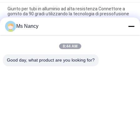
Giunto per tubi in alluminio ad alta resistenza Connettore a
gomito da 90 gradi utilizzando la tecnologia di pressofusione
Ms Nancy
Giunto per tubi in alluminio argento anodizzato pressofuso
certificato ISO9001 per sistemi di tubi magri e stazioni di
lavoro industriali
8:44 AM
90° Femminile Assisteva Pipe di alluminio Connessione di
gomito di fusione a fuso per sistemi di rack di tubi
Good day, what product are you looking for?
Categorie popolari
Tutti
Connettori Del Tubo 
Giunti Di Tubo Del 
Del Metallo
Metallo
Raccordi Per Tubi Di 
Tubo Della Lega Di 
Alluminio
Alluminio
Connettori Del Tubo 
Giunti Di Tubo Di 
Del Cromo
Plastica