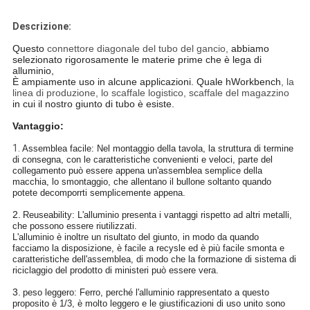
Descrizione:
Questo
connettore diagonale del tubo del gancio,
abbiamo
selezionato rigorosamente le materie prime che è lega di
alluminio,
È ampiamente uso in alcune applicazioni. Quale hWorkbench
, la
linea di produzione, lo scaffale logistico, scaffale del magazzino
in cui il nostro giunto di tubo è esiste
.
Vantaggio:
1.
Assemblea facile: Nel montaggio della tavola, la struttura di termine
di consegna, con le caratteristiche convenienti e veloci, parte del
collegamento può essere appena un'assemblea semplice della
macchia, lo smontaggio, che allentano il bullone soltanto quando
potete decomporrti semplicemente appena.
2.
Reuseability: L'alluminio presenta i vantaggi rispetto ad altri metalli,
che possono essere riutilizzati.
L'alluminio è inoltre un risultato del giunto, in modo da quando
facciamo la disposizione, è facile a recysle ed è più facile smonta e
caratteristiche dell'assemblea, di modo che la formazione di sistema di
riciclaggio del prodotto di ministeri può essere vera.
3.
peso leggero: Ferro, perché l'alluminio rappresentato a questo
proposito è 1/3, è molto leggero e le giustificazioni di uso unito sono