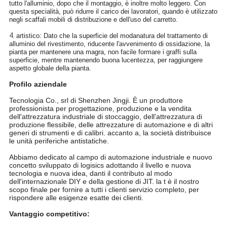
tutto l'alluminio, dopo che il montaggio, è inoltre molto leggero. Con
questa specialità, può ridurre il carico dei lavoratori, quando è utilizzato
negli scaffali mobili di distribuzione e dell'uso del carretto.
4.
artistico: Dato che la superficie del modanatura del trattamento di
alluminio del rivestimento, riducente l'avvenimento di ossidazione, la
pianta per mantenere una magra, non facile formare i graffi sulla
superficie, mentre mantenendo buona lucentezza, per raggiungere
aspetto globale della pianta.
Profilo aziendale
Tecnologia Co., srl di Shenzhen Jingji. È un produttore
professionista per progettazione, produzione e la vendita
dell'attrezzatura industriale di stoccaggio, dell'attrezzatura di
produzione flessibile, delle attrezzature di automazione e di altri
generi di strumenti e di calibri. accanto a, la società distribuisce
le unità periferiche antistatiche.
Abbiamo dedicato al campo di automazione industriale e nuovo
concetto sviluppato di logisics adottando il livello e nuova
tecnologia e nuova idea, danti il contributo al modo
dell'internazionale DIY e della gestione di JIT. la t è il nostro
scopo finale per fornire a tutti i clienti servizio completo, per
rispondere alle esigenze esatte dei clienti.
Vantaggio competitivo: