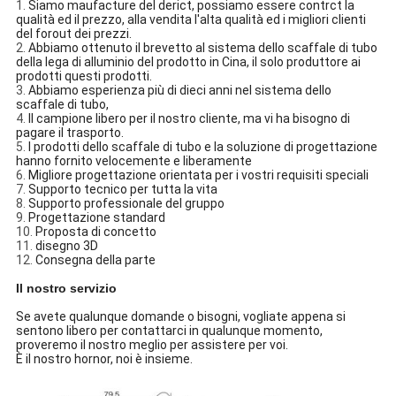
1.
Siamo maufacture del derict, possiamo essere contrct la
qualità ed il prezzo, alla vendita l'alta qualità ed i migliori clienti
del forout dei prezzi.
2.
Abbiamo ottenuto il brevetto al sistema dello scaffale di tubo
della lega di alluminio del prodotto in Cina, il solo produttore ai
prodotti questi prodotti.
3.
Abbiamo esperienza più di dieci anni nel sistema dello
scaffale di tubo,
4.
Il campione libero per il nostro cliente, ma vi ha bisogno di
pagare il trasporto.
5.
I prodotti dello scaffale di tubo e la soluzione di progettazione
hanno fornito velocemente e liberamente
6.
Migliore progettazione orientata per i vostri requisiti speciali
7.
Supporto tecnico per tutta la vita
8.
Supporto professionale del gruppo
9.
Progettazione standard
10.
Proposta di concetto
11.
disegno 3D
12.
Consegna della parte
Il nostro servizio
Se avete qualunque domande o bisogni, vogliate appena si
sentono libero per contattarci in qualunque momento,
proveremo il nostro meglio per assistere per voi.
È il nostro hornor, noi è insieme.